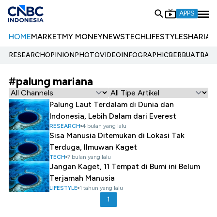
APPS
HOME
MARKET
MY MONEY
NEWS
TECH
LIFESTYLE
SHARIA
E
RESEARCH
OPINION
PHOTO
VIDEO
INFOGRAPHIC
BERBUATBAIK.
#palung mariana
Palung Laut Terdalam di Dunia dan
Indonesia, Lebih Dalam dari Everest
RESEARCH
4 bulan yang lalu
Sisa Manusia Ditemukan di Lokasi Tak
Terduga, Ilmuwan Kaget
TECH
7 bulan yang lalu
Jangan Kaget, 11 Tempat di Bumi ini Belum
Terjamah Manusia
LIFESTYLE
1 tahun yang lalu
1