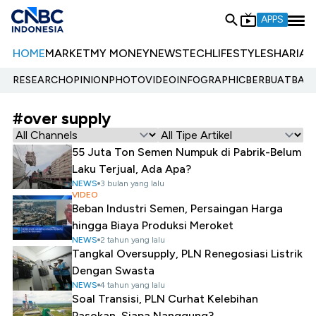
APPS
HOME
MARKET
MY MONEY
NEWS
TECH
LIFESTYLE
SHARIA
E
RESEARCH
OPINION
PHOTO
VIDEO
INFOGRAPHIC
BERBUATBAIK.
#over supply
55 Juta Ton Semen Numpuk di Pabrik-Belum
Laku Terjual, Ada Apa?
NEWS
3 bulan yang lalu
VIDEO
Beban Industri Semen, Persaingan Harga
hingga Biaya Produksi Meroket
NEWS
2 tahun yang lalu
Tangkal Oversupply, PLN Renegosiasi Listrik
Dengan Swasta
NEWS
4 tahun yang lalu
Soal Transisi, PLN Curhat Kelebihan
Pasokan, Siapa Nanggung?