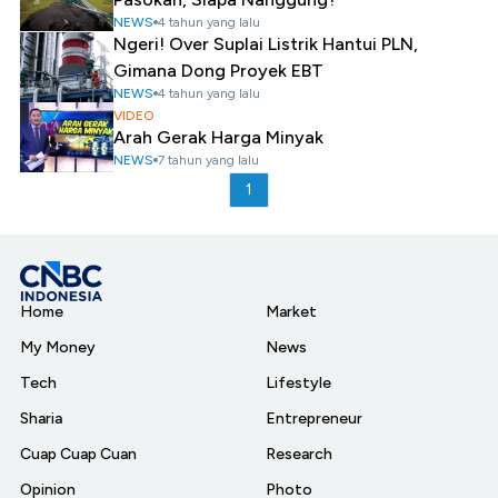
NEWS
4 tahun yang lalu
Ngeri! Over Suplai Listrik Hantui PLN,
Gimana Dong Proyek EBT
NEWS
4 tahun yang lalu
VIDEO
Arah Gerak Harga Minyak
NEWS
7 tahun yang lalu
1
Home
Market
My Money
News
Tech
Lifestyle
Sharia
Entrepreneur
Cuap Cuap Cuan
Research
Opinion
Photo