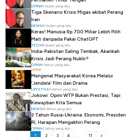
OPINI
2 bulan yang lalu
Tiga Skenario Krisis Migas akibat Perang
Iran
NEWS
2 bulan yang lalu
Keras! Manusia Rp 700 Miliar Lebih Pilih
Mati daripada Pakai ChatGPT
TECH
9 bulan yang lalu
India-Pakistan Saling Tembak, Akankah
Krisis Jadi Perang Nuklir?
OPINI
1 tahun yang lalu
OPINI
Mengenal Masyarakat Korea Melalui
'Jendela' Film dan Drama
LIFESTYLE
1 tahun yang lalu
Jokowi: Opini WTP Bukan Prestasi, Tapi
Kewajiban Kita Semua
NEWS
2 tahun yang lalu
2 Tahun Rusia-Ukraina: Ekonomi, Presiden
RI, Harapan Mengakhiri Perang
OPINI
2 tahun yang lalu
1
2
3
4
...
11