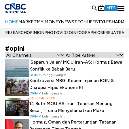
APPS
HOME
MARKET
MY MONEY
NEWS
TECH
LIFESTYLE
SHARIA
E
RESEARCH
OPINION
PHOTO
VIDEO
INFOGRAPHIC
BERBUATBAIK.
#opini
'Separuh Jalan' MOU Iran-AS: Hormuz Bawa
Konflik ke Babak Baru
OPINI
3 minggu yang lalu
Kontroversi MBG, Kepemimpinan BGN &
Disrupsi Hijau Ekonomi RI
OPINI
1 bulan yang lalu
EKSLUSIF OPINI
14 Butir MOU AS-Iran: Teheran Menang
Besar, Trump Menyelamatkan Muka
OPINI
1 bulan yang lalu
Hormuz, Oman dan Pertarungan Tatanan
Permanen Timur Tengah