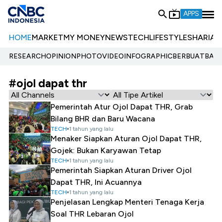
APPS
HOME
MARKET
MY MONEY
NEWS
TECH
LIFESTYLE
SHARIA
E
RESEARCH
OPINION
PHOTO
VIDEO
INFOGRAPHIC
BERBUATBAIK.
#ojol dapat thr
Pemerintah Atur Ojol Dapat THR, Grab
Bilang BHR dan Baru Wacana
TECH
1 tahun yang lalu
Menaker Siapkan Aturan Ojol Dapat THR,
Gojek: Bukan Karyawan Tetap
TECH
1 tahun yang lalu
Pemerintah Siapkan Aturan Driver Ojol
Dapat THR, Ini Acuannya
TECH
1 tahun yang lalu
Penjelasan Lengkap Menteri Tenaga Kerja
Soal THR Lebaran Ojol