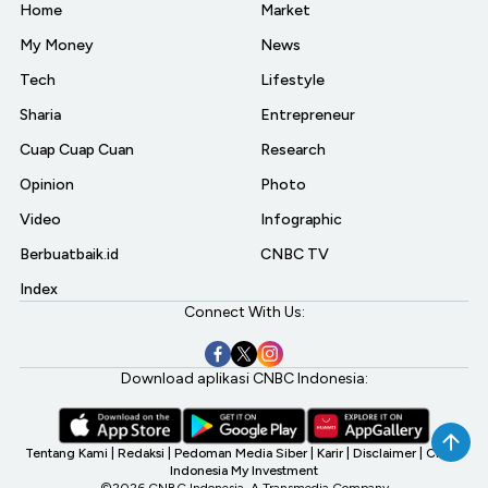
Home
Market
My Money
News
Tech
Lifestyle
Sharia
Entrepreneur
Cuap Cuap Cuan
Research
Opinion
Photo
Video
Infographic
Berbuatbaik.id
CNBC TV
Index
Connect With Us:
Download aplikasi CNBC Indonesia:
Tentang Kami
|
Redaksi
|
Pedoman Media Siber
|
Karir
|
Disclaimer
|
CNBC
Indonesia My Investment