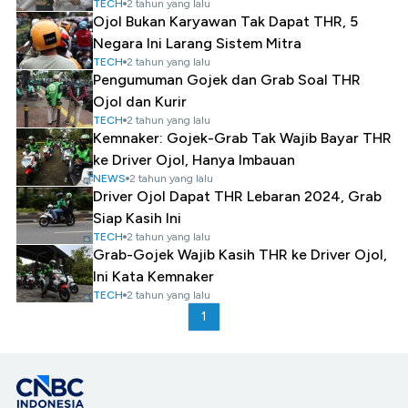
TECH
2 tahun yang lalu
Ojol Bukan Karyawan Tak Dapat THR, 5
Negara Ini Larang Sistem Mitra
TECH
2 tahun yang lalu
Pengumuman Gojek dan Grab Soal THR
Ojol dan Kurir
TECH
2 tahun yang lalu
Kemnaker: Gojek-Grab Tak Wajib Bayar THR
ke Driver Ojol, Hanya Imbauan
NEWS
2 tahun yang lalu
Driver Ojol Dapat THR Lebaran 2024, Grab
Siap Kasih Ini
TECH
2 tahun yang lalu
Grab-Gojek Wajib Kasih THR ke Driver Ojol,
Ini Kata Kemnaker
TECH
2 tahun yang lalu
1