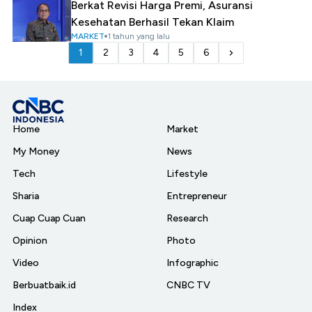
Berkat Revisi Harga Premi, Asuransi
Kesehatan Berhasil Tekan Klaim
MARKET
1 tahun yang lalu
1
2
3
4
5
6
Home
Market
My Money
News
Tech
Lifestyle
Sharia
Entrepreneur
Cuap Cuap Cuan
Research
Opinion
Photo
Video
Infographic
Berbuatbaik.id
CNBC TV
Index