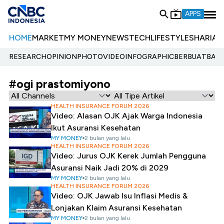
APPS
HOME
MARKET
MY MONEY
NEWS
TECH
LIFESTYLE
SHARIA
E
RESEARCH
OPINION
PHOTO
VIDEO
INFOGRAPHIC
BERBUATBAIK.
#ogi prastomiyono
HEALTH INSURANCE FORUM 2026
Video: Alasan OJK Ajak Warga Indonesia
Ikut Asuransi Kesehatan
MY MONEY
2 bulan yang lalu
HEALTH INSURANCE FORUM 2026
Video: Jurus OJK Kerek Jumlah Pengguna
Asuransi Naik Jadi 20% di 2029
MY MONEY
2 bulan yang lalu
HEALTH INSURANCE FORUM 2026
Video: OJK Jawab Isu Inflasi Medis &
Lonjakan Klaim Asuransi Kesehatan
MY MONEY
2 bulan yang lalu