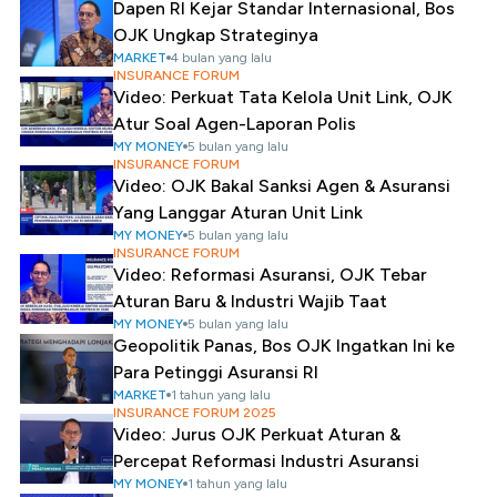
Dapen RI Kejar Standar Internasional, Bos
OJK Ungkap Strateginya
MARKET
4 bulan yang lalu
INSURANCE FORUM
Video: Perkuat Tata Kelola Unit Link, OJK
Atur Soal Agen-Laporan Polis
MY MONEY
5 bulan yang lalu
INSURANCE FORUM
Video: OJK Bakal Sanksi Agen & Asuransi
Yang Langgar Aturan Unit Link
MY MONEY
5 bulan yang lalu
INSURANCE FORUM
Video: Reformasi Asuransi, OJK Tebar
Aturan Baru & Industri Wajib Taat
MY MONEY
5 bulan yang lalu
Geopolitik Panas, Bos OJK Ingatkan Ini ke
Para Petinggi Asuransi RI
MARKET
1 tahun yang lalu
INSURANCE FORUM 2025
Video: Jurus OJK Perkuat Aturan &
Percepat Reformasi Industri Asuransi
MY MONEY
1 tahun yang lalu