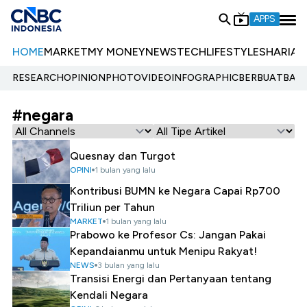
APPS
HOME
MARKET
MY MONEY
NEWS
TECH
LIFESTYLE
SHARIA
E
RESEARCH
OPINION
PHOTO
VIDEO
INFOGRAPHIC
BERBUATBAIK.
#negara
Quesnay dan Turgot
OPINI
1 bulan yang lalu
Kontribusi BUMN ke Negara Capai Rp700
Triliun per Tahun
MARKET
1 bulan yang lalu
Prabowo ke Profesor Cs: Jangan Pakai
Kepandaianmu untuk Menipu Rakyat!
NEWS
3 bulan yang lalu
Transisi Energi dan Pertanyaan tentang
Kendali Negara