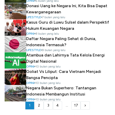
OPINI
6 bulan yang lalu
Donasi Uang ke Negara Ini, Kita Bisa Dapat
Kewarganegaraan
LIFESTYLE
7 bulan yang lalu
Kasus Guru di Luwu Sulsel dalam Perspektif
Hukum Keuangan Negara
OPINI
8 bulan yang lalu
Daftar Negara Paling Sehat di Dunia,
Indonesia Termasuk?
LIFESTYLE
9 bulan yang lalu
Atambua dan Lahirnya Tata Kelola Energi
Digital Nasional
OPINI
10 bulan yang lalu
Goliat Vs Liliput: Cara Vietnam Menjadi
Bangsa Pencipta
OPINI
10 bulan yang lalu
Negara Bukan Superhero: Tantangan
Indonesia Membangun Institusi
OPINI
10 bulan yang lalu
1
2
3
4
...
17