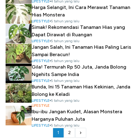
LIFESTYLE
4 tahun yang lalu
Harga Selangit, Ini Cara Merawat Tanaman
Hias Monstera
LIFESTYLE
5 tahun yang lalu
Simak! Rekomendasi Tanaman Hias yang
Dapat Dirawat di Ruangan
LIFESTYLE
5 tahun yang lalu
Jangan Salah, Ini Tanaman Hias Paling Laris
Sampai Beracun!
LIFESTYLE
5 tahun yang lalu
Gila! Termurah Rp 50 Juta, Janda Bolong
Ngehits Sampe India
LIFESTYLE
5 tahun yang lalu
Bunda, Ini 15 Tanaman Hias Kekinian, Janda
Bolong ke Keladi
LIFESTYLE
5 tahun yang lalu
LIFESTYLE
Ibu-ibu Jangan Kudet, Alasan Monstera
Harganya Puluhan Juta
LIFESTYLE
5 tahun yang lalu
1
2