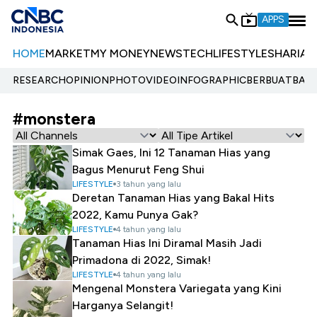
APPS
HOME
MARKET
MY MONEY
NEWS
TECH
LIFESTYLE
SHARIA
E
RESEARCH
OPINION
PHOTO
VIDEO
INFOGRAPHIC
BERBUATBAIK.
#monstera
Simak Gaes, Ini 12 Tanaman Hias yang
Bagus Menurut Feng Shui
LIFESTYLE
3 tahun yang lalu
Deretan Tanaman Hias yang Bakal Hits
2022, Kamu Punya Gak?
LIFESTYLE
4 tahun yang lalu
Tanaman Hias Ini Diramal Masih Jadi
Primadona di 2022, Simak!
LIFESTYLE
4 tahun yang lalu
Mengenal Monstera Variegata yang Kini
Harganya Selangit!