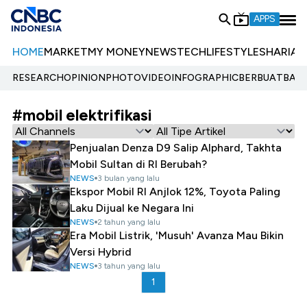
APPS
HOME
MARKET
MY MONEY
NEWS
TECH
LIFESTYLE
SHARIA
E
RESEARCH
OPINION
PHOTO
VIDEO
INFOGRAPHIC
BERBUATBAIK.
#mobil elektrifikasi
Penjualan Denza D9 Salip Alphard, Takhta
Mobil Sultan di RI Berubah?
NEWS
3 bulan yang lalu
Ekspor Mobil RI Anjlok 12%, Toyota Paling
Laku Dijual ke Negara Ini
NEWS
2 tahun yang lalu
Era Mobil Listrik, 'Musuh' Avanza Mau Bikin
Versi Hybrid
NEWS
3 tahun yang lalu
1