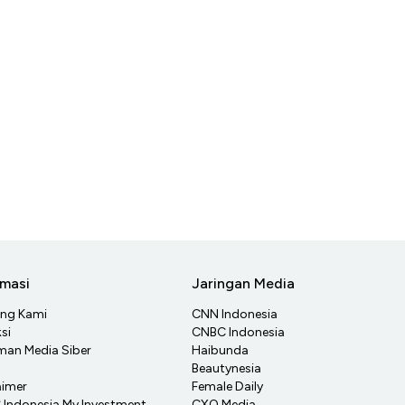
rmasi
Jaringan Media
ang Kami
CNN Indonesia
si
CNBC Indonesia
an Media Siber
Haibunda
Beautynesia
aimer
Female Daily
Indonesia My Investment
CXO Media