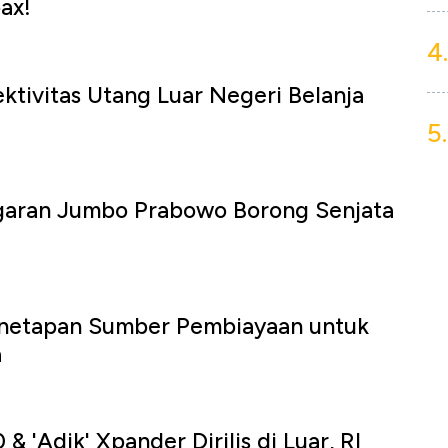
ax!
4.
tivitas Utang Luar Negeri Belanja
5.
ggaran Jumbo Prabowo Borong Senjata
netapan Sumber Pembiayaan untuk
a
 'Adik' Xpander Dirilis di Luar, RI