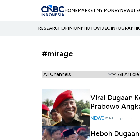
HOME
MARKET
MY MONEY
NEWS
TE
RESEARCH
OPINION
PHOTO
VIDEO
INFOGRAPHI
#mirage
Viral Dugaan K
Prabowo Angka
NEWS
2 tahun yang lalu
Heboh Dugaan 