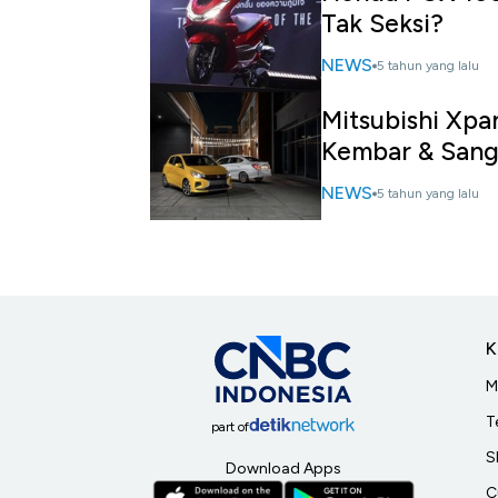
Tak Seksi?
NEWS
5 tahun yang lalu
Mitsubishi Xpa
Kembar & Sang
NEWS
5 tahun yang lalu
K
M
T
part of
S
Download Apps
C