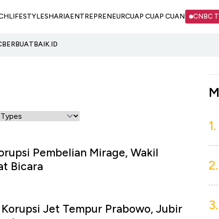
CH
LIFESTYLE
SHARIA
ENTREPRENEUR
CUAP CUAP CUAN
CNBC 
C
BERBUATBAIK.ID
M
1.
orupsi Pembelian Mirage, Wakil
2.
t Bicara
3.
Korupsi Jet Tempur Prabowo, Jubir