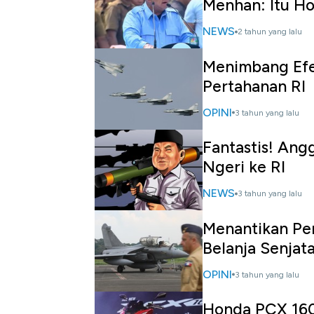
Menhan: Itu Ho
NEWS
2 tahun yang lalu
Menimbang Efek
Pertahanan RI
OPINI
3 tahun yang lalu
Fantastis! An
Ngeri ke RI
NEWS
3 tahun yang lalu
Menantikan Pe
Belanja Senjat
OPINI
3 tahun yang lalu
Honda PCX 160 &