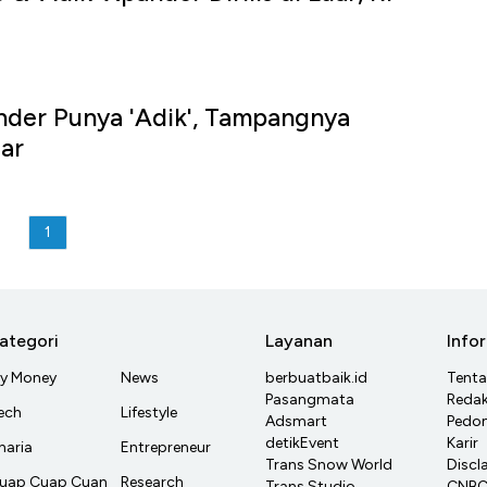
nder Punya 'Adik', Tampangnya
ar
1
ategori
Layanan
Info
y Money
News
berbuatbaik.id
Tent
Pasangmata
Redak
ech
Lifestyle
Adsmart
Pedom
detikEvent
Karir
haria
Entrepreneur
Trans Snow World
Discl
uap Cuap Cuan
Research
Trans Studio
CNBC 