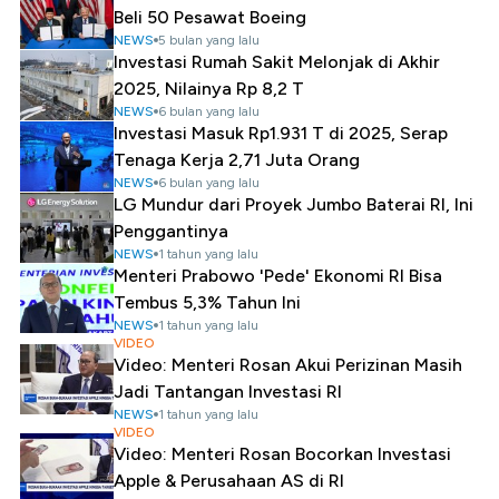
Beli 50 Pesawat Boeing
NEWS
5 bulan yang lalu
Investasi Rumah Sakit Melonjak di Akhir
2025, Nilainya Rp 8,2 T
NEWS
6 bulan yang lalu
Investasi Masuk Rp1.931 T di 2025, Serap
Tenaga Kerja 2,71 Juta Orang
NEWS
6 bulan yang lalu
LG Mundur dari Proyek Jumbo Baterai RI, Ini
Penggantinya
NEWS
1 tahun yang lalu
Menteri Prabowo 'Pede' Ekonomi RI Bisa
Tembus 5,3% Tahun Ini
NEWS
1 tahun yang lalu
VIDEO
Video: Menteri Rosan Akui Perizinan Masih
Jadi Tantangan Investasi RI
NEWS
1 tahun yang lalu
VIDEO
Video: Menteri Rosan Bocorkan Investasi
Apple & Perusahaan AS di RI