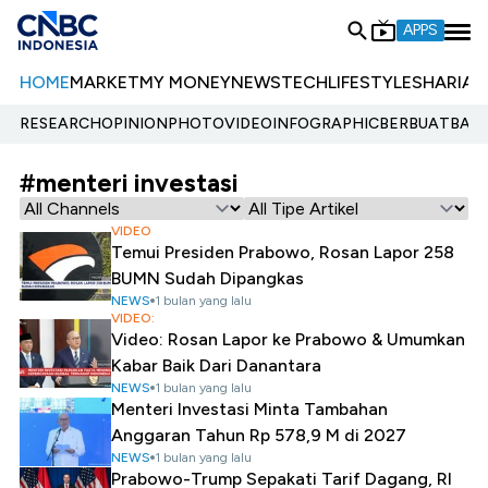
APPS
HOME
MARKET
MY MONEY
NEWS
TECH
LIFESTYLE
SHARIA
E
RESEARCH
OPINION
PHOTO
VIDEO
INFOGRAPHIC
BERBUATBAIK.
#menteri investasi
VIDEO
Temui Presiden Prabowo, Rosan Lapor 258
BUMN Sudah Dipangkas
NEWS
1 bulan yang lalu
VIDEO:
Video: Rosan Lapor ke Prabowo & Umumkan
Kabar Baik Dari Danantara
NEWS
1 bulan yang lalu
Menteri Investasi Minta Tambahan
Anggaran Tahun Rp 578,9 M di 2027
NEWS
1 bulan yang lalu
Prabowo-Trump Sepakati Tarif Dagang, RI