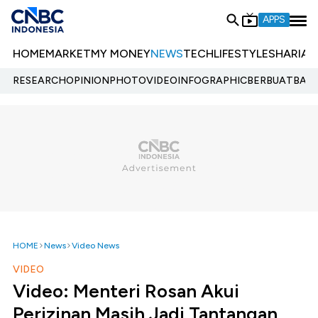
APPS
HOME
MARKET
MY MONEY
NEWS
TECH
LIFESTYLE
SHARIA
E
RESEARCH
OPINION
PHOTO
VIDEO
INFOGRAPHIC
BERBUATBAIK.
HOME
News
Video News
VIDEO
Video: Menteri Rosan Akui
Perizinan Masih Jadi Tantangan