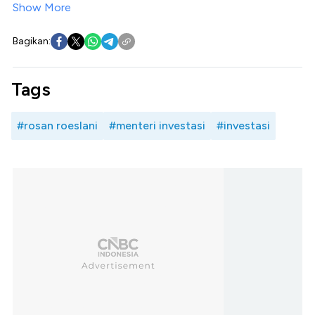
Show More
Bagikan:
Tags
#rosan roeslani
#menteri investasi
#investasi