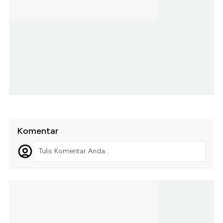
Komentar
Tulis Komentar Anda...