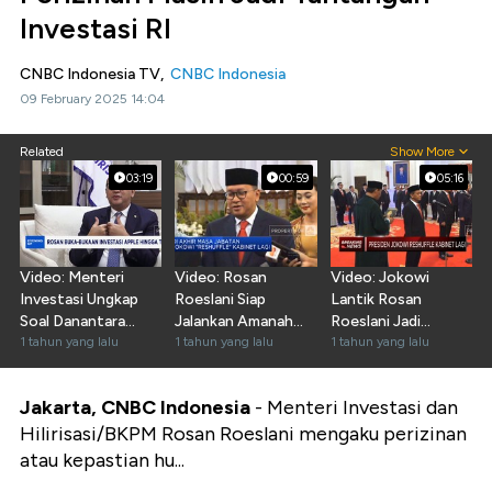
Investasi RI
CNBC Indonesia TV,
CNBC Indonesia
09 February 2025 14:04
Related
Show More
03:19
00:59
05:16
Video: Menteri
Video: Rosan
Video: Jokowi
Investasi Ungkap
Roeslani Siap
Lantik Rosan
Soal Danantara
Jalankan Amanah
Roeslani Jadi
Hingga Gebrakan di
1 tahun yang lalu
Sebagai Menteri
1 tahun yang lalu
Menteri Investasi
1 tahun yang lalu
2025
Investasi
Ke-2
Jakarta, CNBC Indonesia
- Menteri Investasi dan
Hilirisasi/BKPM Rosan Roeslani mengaku perizinan
atau kepastian hu...