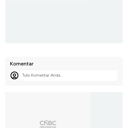
Komentar
Tulis Komentar Anda...