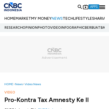
APPS
HOME
MARKET
MY MONEY
NEWS
TECH
LIFESTYLE
SHARIA
E
RESEARCH
OPINION
PHOTO
VIDEO
INFOGRAPHIC
BERBUATBAIK.
HOME
News
Video News
VIDEO
Pro-Kontra Tax Amnesty Ke II