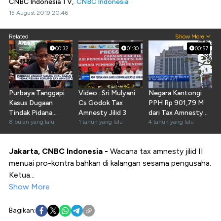
CNBC Indonesia TV,
CNBC Indonesia
15 August 2019 20:46
Related
Show More
00:32
01:30
00:57
Purbaya Tanggapi
Video : Sri Mulyani
Negara Kantongi
Kasus Dugaan
Cs Godok Tax
PPH Rp 901,79 M
Tindak Pidana
Amnesty Jilid 3
dari Tax Amnesty
Korupsi Tax
8 bulan yang lalu
1 tahun yang lalu
Jilid 2
4 tahun yang lalu
Amnesty
Jakarta, CNBC Indonesia -
Wacana tax amnesty jilid II
menuai pro-kontra bahkan di kalangan sesama pengusaha.
Ketua...
Show More
Bagikan: