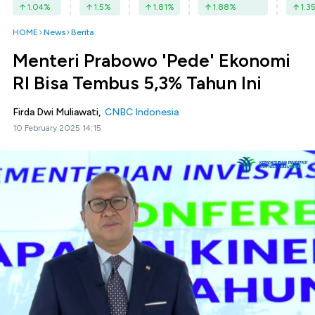
1.04
%
1.5
%
1.81
%
1.88
%
1.3
HOME
News
Berita
Menteri Prabowo 'Pede' Ekonomi
RI Bisa Tembus 5,3% Tahun Ini
Firda Dwi Muliawati,
CNBC Indonesia
10 February 2025 14:15