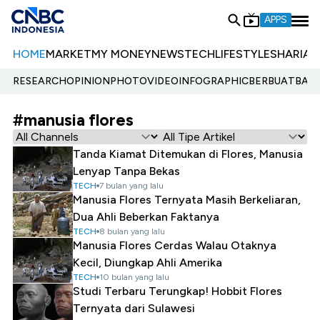
APPS
HOME
MARKET
MY MONEY
NEWS
TECH
LIFESTYLE
SHARIA
E
RESEARCH
OPINION
PHOTO
VIDEO
INFOGRAPHIC
BERBUATBAIK.
#manusia flores
Tanda Kiamat Ditemukan di Flores, Manusia
Lenyap Tanpa Bekas
TECH
7 bulan yang lalu
Manusia Flores Ternyata Masih Berkeliaran,
Dua Ahli Beberkan Faktanya
TECH
8 bulan yang lalu
Manusia Flores Cerdas Walau Otaknya
Kecil, Diungkap Ahli Amerika
TECH
10 bulan yang lalu
Studi Terbaru Terungkap! Hobbit Flores
Ternyata dari Sulawesi