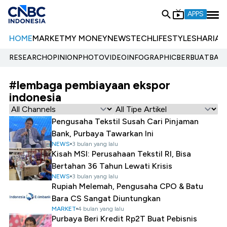
APPS
HOME
MARKET
MY MONEY
NEWS
TECH
LIFESTYLE
SHARIA
E
RESEARCH
OPINION
PHOTO
VIDEO
INFOGRAPHIC
BERBUATBAIK.
#lembaga pembiayaan ekspor
indonesia
Pengusaha Tekstil Susah Cari Pinjaman
Bank, Purbaya Tawarkan Ini
NEWS
3 bulan yang lalu
Kisah MSI: Perusahaan Tekstil RI, Bisa
Bertahan 36 Tahun Lewati Krisis
NEWS
3 bulan yang lalu
Rupiah Melemah, Pengusaha CPO & Batu
Bara CS Sangat Diuntungkan
MARKET
4 bulan yang lalu
Purbaya Beri Kredit Rp2T Buat Pebisnis