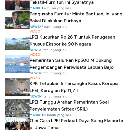
Tekstil-Furnitur, Ini Syaratnya
MARKET
7 bulan yang lalu
Pengusaha Furnitur Minta Bantuan, Ini yang
Bakal Dilakukan Purbaya
NEWS
7 bulan yang lalu
VIDEO
LPEI Kucurkan Rp 26 T untuk Penugasan
Khusus Ekspor ke 90 Negara
NEWS
1 tahun yang lalu
VIDEO
Pemerintah Salurkan Rp500 M Dukung
Pengembangan Pariwisata Labuan Bajo
NEWS
1 tahun yang lalu
VIDEO
KPK Tetapkan 5 Tersangka Kasus Korupsi
LPEI, Kerugian Rp 11,7 T
NEWS
1 tahun yang lalu
LPEI Tunggu Arahan Pemerintah Soal
Penyelamatan Sritex (SRIL)
MARKET
1 tahun yang lalu
Gini Cara LPEI Perkuat Daya Saing Eksportir
di Jawa Timur