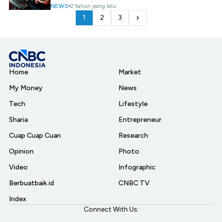
NEWS
2 tahun yang lalu
1
2
3
Home
Market
My Money
News
Tech
Lifestyle
Sharia
Entrepreneur
Cuap Cuap Cuan
Research
Opinion
Photo
Video
Infographic
Berbuatbaik.id
CNBC TV
Index
Connect With Us: