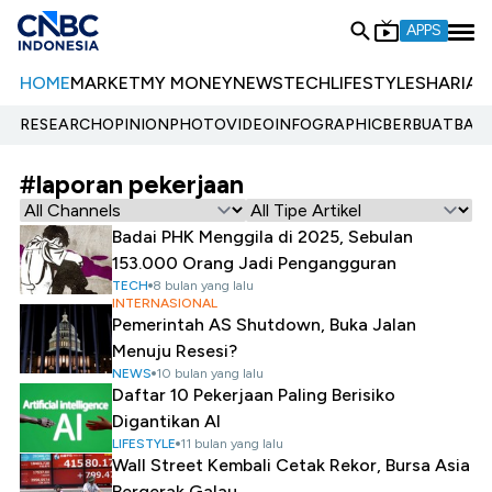
APPS
HOME
MARKET
MY MONEY
NEWS
TECH
LIFESTYLE
SHARIA
E
RESEARCH
OPINION
PHOTO
VIDEO
INFOGRAPHIC
BERBUATBAIK.
#laporan pekerjaan
Badai PHK Menggila di 2025, Sebulan
153.000 Orang Jadi Pengangguran
TECH
8 bulan yang lalu
INTERNASIONAL
Pemerintah AS Shutdown, Buka Jalan
Menuju Resesi?
NEWS
10 bulan yang lalu
Daftar 10 Pekerjaan Paling Berisiko
Digantikan AI
LIFESTYLE
11 bulan yang lalu
Wall Street Kembali Cetak Rekor, Bursa Asia
Bergerak Galau