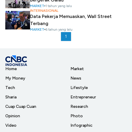
MARKET
1 tahun yang lalu
INTERNASIONAL
Data Pekerja Memuaskan, Wall Street
Terbang
MARKET
6 tahun yang lalu
1
Home
Market
My Money
News
Tech
Lifestyle
Sharia
Entrepreneur
Cuap Cuap Cuan
Research
Opinion
Photo
Video
Infographic