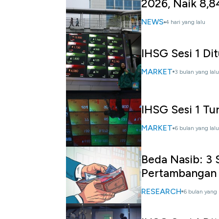
2026, Naik 8,
NEWS
4 hari yang lalu
IHSG Sesi 1 Di
MARKET
3 bulan yang lalu
IHSG Sesi 1 Tu
MARKET
6 bulan yang lalu
Beda Nasib: 3 
Pertambangan
RESEARCH
6 bulan yang 