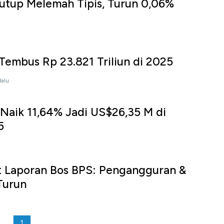
tutup Melemah Tipis, Turun 0,06%
Tembus Rp 23.821 Triliun di 2025
lalu
 Naik 11,64% Jadi US$26,35 M di
5
 Laporan Bos BPS: Pengangguran &
Turun
1