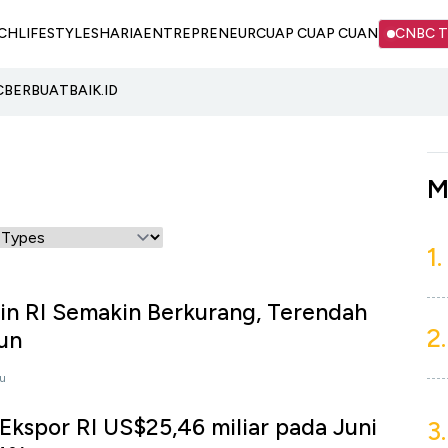
CH
LIFESTYLE
SHARIA
ENTREPRENEUR
CUAP CUAP CUAN
CNBC 
C
BERBUATBAIK.ID
M
1.
in RI Semakin Berkurang, Terendah
2.
un
lu
kspor RI US$25,46 miliar pada Juni
3.