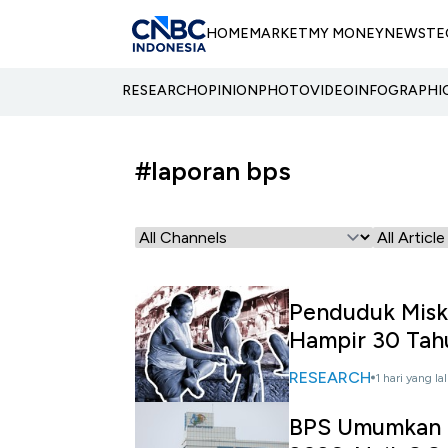
HOME
MARKET
MY MONEY
NEWS
TE
RESEARCH
OPINION
PHOTO
VIDEO
INFOGRAPHI
#laporan bps
Penduduk Misk
Hampir 30 Tah
RESEARCH
1 hari yang la
BPS Umumkan E