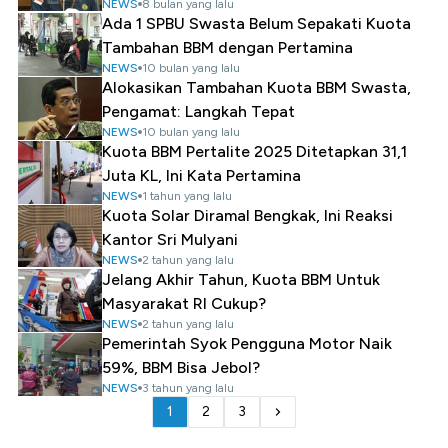
NEWS
8 bulan yang lalu
Ada 1 SPBU Swasta Belum Sepakati Kuota
Tambahan BBM dengan Pertamina
NEWS
10 bulan yang lalu
Alokasikan Tambahan Kuota BBM Swasta,
Pengamat: Langkah Tepat
NEWS
10 bulan yang lalu
Kuota BBM Pertalite 2025 Ditetapkan 31,1
Juta KL, Ini Kata Pertamina
NEWS
1 tahun yang lalu
Kuota Solar Diramal Bengkak, Ini Reaksi
Kantor Sri Mulyani
NEWS
2 tahun yang lalu
Jelang Akhir Tahun, Kuota BBM Untuk
Masyarakat RI Cukup?
NEWS
2 tahun yang lalu
Pemerintah Syok Pengguna Motor Naik
59%, BBM Bisa Jebol?
NEWS
3 tahun yang lalu
1
2
3