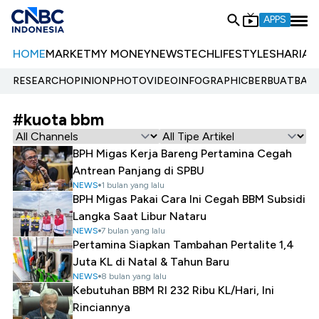
APPS
HOME
MARKET
MY MONEY
NEWS
TECH
LIFESTYLE
SHARIA
E
RESEARCH
OPINION
PHOTO
VIDEO
INFOGRAPHIC
BERBUATBAIK.
#kuota bbm
BPH Migas Kerja Bareng Pertamina Cegah
Antrean Panjang di SPBU
NEWS
1 bulan yang lalu
BPH Migas Pakai Cara Ini Cegah BBM Subsidi
Langka Saat Libur Nataru
NEWS
7 bulan yang lalu
Pertamina Siapkan Tambahan Pertalite 1,4
Juta KL di Natal & Tahun Baru
NEWS
8 bulan yang lalu
Kebutuhan BBM RI 232 Ribu KL/Hari, Ini
Rinciannya