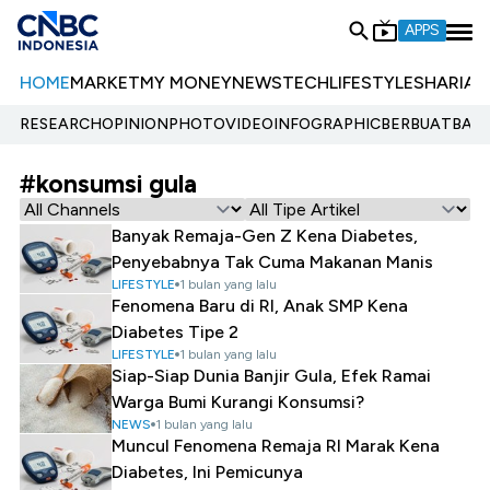
APPS
HOME
MARKET
MY MONEY
NEWS
TECH
LIFESTYLE
SHARIA
E
RESEARCH
OPINION
PHOTO
VIDEO
INFOGRAPHIC
BERBUATBAIK.
#konsumsi gula
Banyak Remaja-Gen Z Kena Diabetes,
Penyebabnya Tak Cuma Makanan Manis
LIFESTYLE
1 bulan yang lalu
Fenomena Baru di RI, Anak SMP Kena
Diabetes Tipe 2
LIFESTYLE
1 bulan yang lalu
Siap-Siap Dunia Banjir Gula, Efek Ramai
Warga Bumi Kurangi Konsumsi?
NEWS
1 bulan yang lalu
Muncul Fenomena Remaja RI Marak Kena
Diabetes, Ini Pemicunya