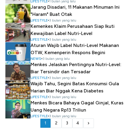
LIFESTYLE
1 bulan yang lalu
Jarang Disadari, 11 Makanan Minuman Ini
"Haram" Buat Otak
LIFESTYLE
3 bulan yang lalu
Kemenkes Klaim Perusahaan Siap Ikuti
Kewajiban Label Nutri-Level
LIFESTYLE
3 bulan yang lalu
Aturan Wajib Label Nutri-Level Makanan
OTW, Kemenperin Respons Begini
NEWS
3 bulan yang lalu
Menkes Jelaskan Pentingnya Nutri-Level:
Biar Tersindir dan Tersadar
LIFESTYLE
3 bulan yang lalu
Wajib Tahu, Segini Batas Konsumsi Gula
Harian Biar Nggak Kena Diabetes
LIFESTYLE
3 bulan yang lalu
Menkes Bicara Bahaya Gagal Ginjal, Kuras
Uang Negara Rp13 Triliun
LIFESTYLE
3 bulan yang lalu
1
2
3
4