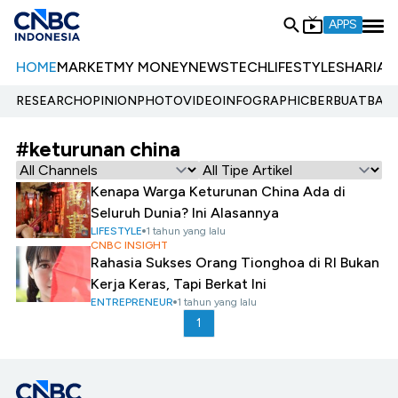
APPS
HOME
MARKET
MY MONEY
NEWS
TECH
LIFESTYLE
SHARIA
E
RESEARCH
OPINION
PHOTO
VIDEO
INFOGRAPHIC
BERBUATBAIK.
#keturunan china
Kenapa Warga Keturunan China Ada di
Seluruh Dunia? Ini Alasannya
LIFESTYLE
1 tahun yang lalu
CNBC INSIGHT
Rahasia Sukses Orang Tionghoa di RI Bukan
Kerja Keras, Tapi Berkat Ini
ENTREPRENEUR
1 tahun yang lalu
1