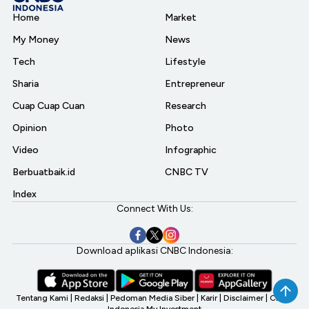
Home
Market
My Money
News
Tech
Lifestyle
Sharia
Entrepreneur
Cuap Cuap Cuan
Research
Opinion
Photo
Video
Infographic
Berbuatbaik.id
CNBC TV
Index
Connect With Us:
Download aplikasi CNBC Indonesia:
Tentang Kami
|
Redaksi
|
Pedoman Media Siber
|
Karir
|
Disclaimer
|
CNBC