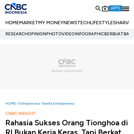
APPS
HOME
MARKET
MY MONEY
NEWS
TECH
LIFESTYLE
SHARIA
E
RESEARCH
OPINION
PHOTO
VIDEO
INFOGRAPHIC
BERBUATBAIK.
HOME
Entrepreneur
Berita Entrepreneur
CNBC INSIGHT
Rahasia Sukses Orang Tionghoa di
RI Bukan Kerja Keras, Tapi Berkat