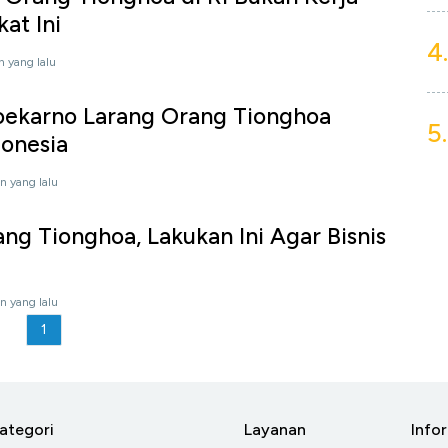
kat Ini
4.
n yang lalu
Soekarno Larang Orang Tionghoa
5.
donesia
n yang lalu
ang Tionghoa, Lakukan Ini Agar Bisnis
n yang lalu
1
ategori
Layanan
Info