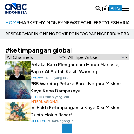
APPS
HOME
MARKET
MY MONEY
NEWS
TECH
LIFESTYLE
SHARIA
E
RESEARCH
OPINION
PHOTO
VIDEO
INFOGRAPHIC
BERBUATBAIK.
#ketimpangan global
Petaka Baru Mengancam Hidup Manusia,
Bapak AI Sudah Kasih Warning
TECH
3 bulan yang lalu
PBB Warning Petaka Baru, Negara Miskin-
Kaya Kena Dampaknya
TECH
8 bulan yang lalu
INTERNASIONAL
Ini Bukti Ketimpangan si Kaya & si Miskin
Dunia Makin Besar!
LIFESTYLE
6 tahun yang lalu
1