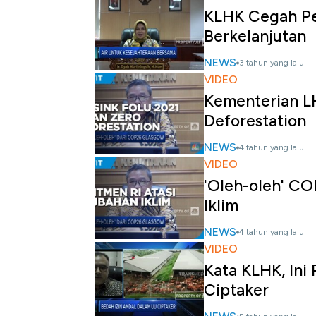
KLHK Cegah Pe
Berkelanjutan
NEWS
3 tahun yang lalu
VIDEO
Kementerian L
Deforestation
NEWS
4 tahun yang lalu
VIDEO
'Oleh-oleh' CO
Iklim
NEWS
4 tahun yang lalu
VIDEO
Kata KLHK, Ini
Ciptaker