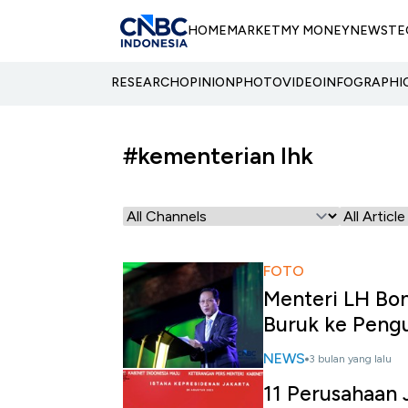
HOME
MARKET
MY MONEY
NEWS
TE
RESEARCH
OPINION
PHOTO
VIDEO
INFOGRAPHI
#kementerian lhk
FOTO
Menteri LH Bon
Buruk ke Peng
NEWS
3 bulan yang lalu
11 Perusahaan J