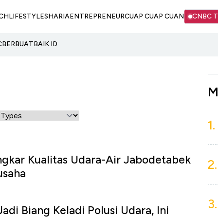
CH
LIFESTYLE
SHARIA
ENTREPRENEUR
CUAP CUAP CUAN
CNBC 
C
BERBUATBAIK.ID
M
1.
gkar Kualitas Udara-Air Jabodetabek
2.
usaha
3.
adi Biang Keladi Polusi Udara, Ini