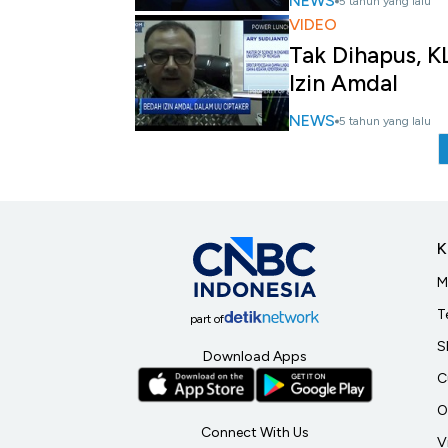
NEWS
5 tahun yang lalu
VIDEO
Tak Dihapus, K
Izin Amdal
NEWS
5 tahun yang lalu
K
M
T
part of
S
Download Apps
C
O
Connect With Us
V