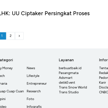
LHK: UU Ciptaker Persingkat Proses
1
2
ategori
Layanan
Info
y Money
News
berbuatbaik.id
Tent
Pasangmata
Redak
ech
Lifestyle
Adsmart
Pedom
detikEvent
Karir
haria
Entrepreneur
Trans Snow World
Discl
uap Cuap Cuan
Research
Trans Studio
CNBC 
pini
Foto
ideo
Infografis