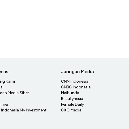
rmasi
Jaringan Media
ang Kami
CNN Indonesia
si
CNBC Indonesia
an Media Siber
Haibunda
Beautynesia
aimer
Female Daily
Indonesia My Investment
CXO Media