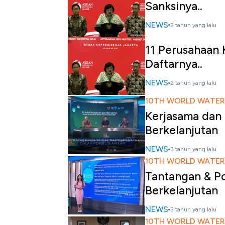
Sanksinya..
NEWS
2 tahun yang lalu
11 Perusahaan K
Daftarnya..
NEWS
2 tahun yang lalu
10TH WORLD WATER
Kerjasama dan 
Berkelanjutan
NEWS
3 tahun yang lalu
10TH WORLD WATER
Tantangan & Po
Berkelanjutan
NEWS
3 tahun yang lalu
10TH WORLD WATER