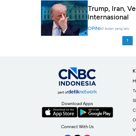
Trump, Iran, 
Internasional
OPINI
3 bulan yang lalu
1
K
M
T
part of
S
Download Apps
C
O
Connect With Us
V