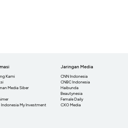
rmasi
Jaringan Media
ang Kami
CNN Indonesia
si
CNBC Indonesia
an Media Siber
Haibunda
Beautynesia
aimer
Female Daily
Indonesia My Investment
CXO Media