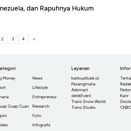
Venezuela, dan Rapuhnya Hukum
2
3
4
ategori
Layanan
Info
y Money
News
berbuatbaik.id
Tent
Pasangmata
Redak
ech
Lifestyle
Adsmart
Pedom
detikEvent
Karir
haria
Entrepreneur
Trans Snow World
Discl
uap Cuap Cuan
Research
Trans Studio
CNBC 
pini
Foto
ideo
Infografis