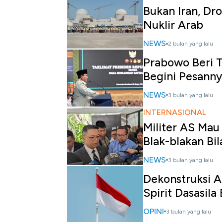
Bukan Iran, Dr
Nuklir Arab
NEWS
2 bulan yang lalu
Prabowo Beri 
Begini Pesann
NEWS
3 bulan yang lalu
INTERNASIONAL
Militer AS Mau
Blak-blakan Bil
NEWS
3 bulan yang lalu
Dekonstruksi A
Spirit Dasasil
OPINI
3 bulan yang lalu