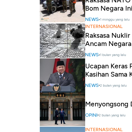
Raksasa NATO 
Bom Negara In
NEWS
1 minggu yang lalu
INTERNASIONAL
Raksasa Nuklir
Ancam Negara
NEWS
1 bulan yang lalu
Ucapan Keras 
Kasihan Sama K
NEWS
2 bulan yang lalu
Menyongsong D
OPINI
2 bulan yang lalu
INTERNASIONAL