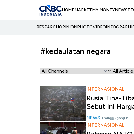
HOME
MARKET
MY MONEY
NEWS
TE
RESEARCH
OPINION
PHOTO
VIDEO
INFOGRAPHI
#kedaulatan negara
INTERNASIONAL
Rusia Tiba-Tib
Sebut Ini Harg
NEWS
1 minggu yang lalu
INTERNASIONAL