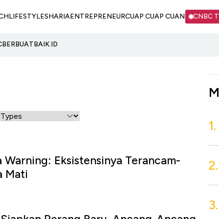
CH
LIFESTYLE
SHARIA
ENTREPRENEUR
CUAP CUAP CUAN
CNBC 
C
BERBUATBAIK.ID
M
1.
a Warning: Eksistensinya Terancam-
2.
a Mati
3.