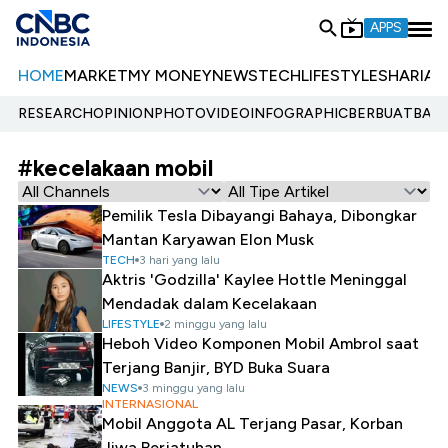
APPS
HOME
MARKET
MY MONEY
NEWS
TECH
LIFESTYLE
SHARIA
E
RESEARCH
OPINION
PHOTO
VIDEO
INFOGRAPHIC
BERBUATBAIK.
#kecelakaan mobil
Pemilik Tesla Dibayangi Bahaya, Dibongkar
Mantan Karyawan Elon Musk
TECH
3 hari yang lalu
Aktris 'Godzilla' Kaylee Hottle Meninggal
Mendadak dalam Kecelakaan
LIFESTYLE
2 minggu yang lalu
Heboh Video Komponen Mobil Ambrol saat
Terjang Banjir, BYD Buka Suara
NEWS
3 minggu yang lalu
INTERNASIONAL
Mobil Anggota AL Terjang Pasar, Korban
Jiwa Berjatuhan