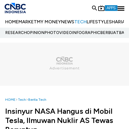
APPS
HOME
MARKET
MY MONEY
NEWS
TECH
LIFESTYLE
SHARIA
E
RESEARCH
OPINION
PHOTO
VIDEO
INFOGRAPHIC
BERBUATBAIK.
HOME
Tech
Berita Tech
Insinyur NASA Hangus di Mobil
Tesla, Ilmuwan Nuklir AS Tewas