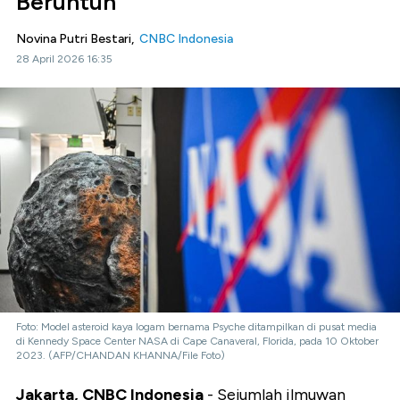
Beruntun
Novina Putri Bestari,
CNBC Indonesia
28 April 2026 16:35
Foto: Model asteroid kaya logam bernama Psyche ditampilkan di pusat media
di Kennedy Space Center NASA di Cape Canaveral, Florida, pada 10 Oktober
2023. (AFP/CHANDAN KHANNA/File Foto)
Jakarta, CNBC Indonesia
- Sejumlah ilmuwan