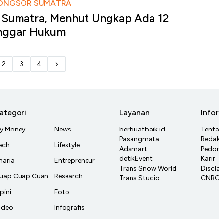
LONGSOR SUMATRA
r Sumatra, Menhut Ungkap Ada 12
nggar Hukum
2
3
4
ategori
Layanan
Info
y Money
News
berbuatbaik.id
Tent
Pasangmata
Redak
ech
Lifestyle
Adsmart
Pedom
detikEvent
Karir
haria
Entrepreneur
Trans Snow World
Discl
uap Cuap Cuan
Research
Trans Studio
CNBC 
pini
Foto
ideo
Infografis