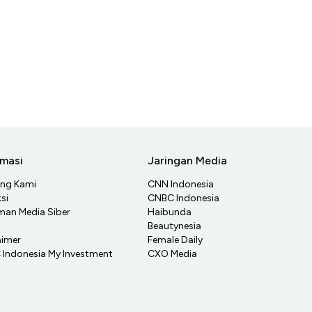
rmasi
Jaringan Media
ang Kami
CNN Indonesia
si
CNBC Indonesia
an Media Siber
Haibunda
Beautynesia
aimer
Female Daily
Indonesia My Investment
CXO Media