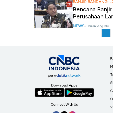
BANJIR BANDANG-
Bencana Banji
Perusahaan La
NEWS
8 bulan yang lalu
1
K
M
T
part of
S
Download Apps
C
O
Connect With Us
V