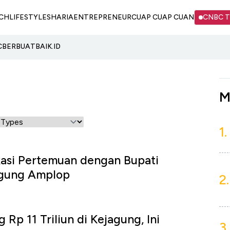
CH
LIFESTYLE
SHARIA
ENTREPRENEUR
CUAP CUAP CUAN
CNBC 
C
BERBUATBAIK.ID
M
1.
kasi Pertemuan dengan Bupati
ggung Amplop
2.
Rp 11 Triliun di Kejagung, Ini
3.