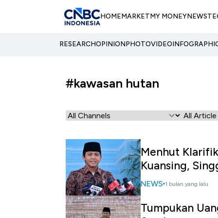
HOME
MARKET
MY MONEY
NEWS
TE
RESEARCH
OPINION
PHOTO
VIDEO
INFOGRAPHI
#kawasan hutan
Menhut Klarifi
Kuansing, Sin
NEWS
1 bulan yang lalu
Tumpukan Uang 