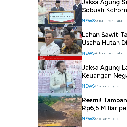
Jaksa Agung Se
Sebuah Kehor
NEWS
3 bulan yang lalu
Lahan Sawit-Ta
Usaha Hutan Di
NEWS
6 bulan yang lalu
Jaksa Agung L
Keuangan Nega
NEWS
7 bulan yang lalu
Resmi! Tamban
Rp6,5 Miliar p
NEWS
7 bulan yang lalu