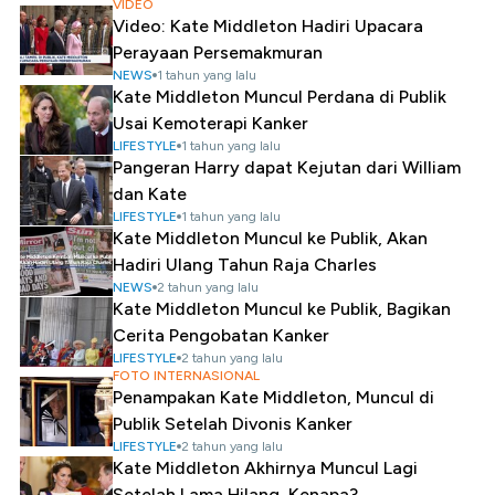
VIDEO
Video: Kate Middleton Hadiri Upacara
Perayaan Persemakmuran
NEWS
1 tahun yang lalu
Kate Middleton Muncul Perdana di Publik
Usai Kemoterapi Kanker
LIFESTYLE
1 tahun yang lalu
Pangeran Harry dapat Kejutan dari William
dan Kate
LIFESTYLE
1 tahun yang lalu
Kate Middleton Muncul ke Publik, Akan
Hadiri Ulang Tahun Raja Charles
NEWS
2 tahun yang lalu
Kate Middleton Muncul ke Publik, Bagikan
Cerita Pengobatan Kanker
LIFESTYLE
2 tahun yang lalu
FOTO INTERNASIONAL
Penampakan Kate Middleton, Muncul di
Publik Setelah Divonis Kanker
LIFESTYLE
2 tahun yang lalu
Kate Middleton Akhirnya Muncul Lagi
Setelah Lama Hilang, Kenapa?