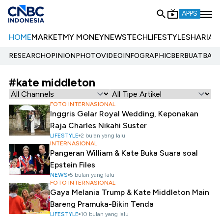
APPS
HOME
MARKET
MY MONEY
NEWS
TECH
LIFESTYLE
SHARIA
E
RESEARCH
OPINION
PHOTO
VIDEO
INFOGRAPHIC
BERBUATBAIK.
#kate middleton
FOTO INTERNASIONAL
Inggris Gelar Royal Wedding, Keponakan
Raja Charles Nikahi Suster
LIFESTYLE
2 bulan yang lalu
INTERNASIONAL
Pangeran William & Kate Buka Suara soal
Epstein Files
NEWS
5 bulan yang lalu
FOTO INTERNASIONAL
Gaya Melania Trump & Kate Middleton Main
Bareng Pramuka-Bikin Tenda
LIFESTYLE
10 bulan yang lalu