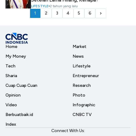
LIFESTYLE
2 tahun yang lalu
1
2
3
4
5
6
Home
Market
My Money
News
Tech
Lifestyle
Sharia
Entrepreneur
Cuap Cuap Cuan
Research
Opinion
Photo
Video
Infographic
Berbuatbaik.id
CNBC TV
Index
Connect With Us: