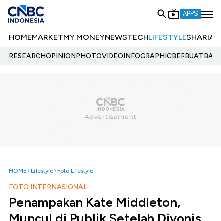
APPS
HOME
MARKET
MY MONEY
NEWS
TECH
LIFESTYLE
SHARIA
E
RESEARCH
OPINION
PHOTO
VIDEO
INFOGRAPHIC
BERBUATBAIK.
HOME
Lifestyle
Foto Lifestyle
FOTO INTERNASIONAL
Penampakan Kate Middleton,
Muncul di Publik Setelah Divonis