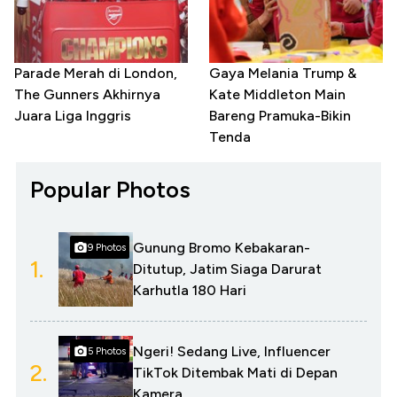
Parade Merah di London,
Gaya Melania Trump &
The Gunners Akhirnya
Kate Middleton Main
Juara Liga Inggris
Bareng Pramuka-Bikin
Tenda
Popular Photos
Gunung Bromo Kebakaran-
9 Photos
1.
Ditutup, Jatim Siaga Darurat
Karhutla 180 Hari
Ngeri! Sedang Live, Influencer
5 Photos
2.
TikTok Ditembak Mati di Depan
Kamera