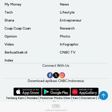
My Money
News
Tech
Lifestyle
Sharia
Entrepreneur
Cuap Cuap Cuan
Research
Opinion
Photo
Video
Infographic
Berbuatbaik.id
CNBC TV
Index
Connect With Us:
Download aplikasi CNBC Indonesia:
Tentang Kami
|
Redaksi
|
Pedoman Media Siber
|
Karir
|
Disclaimer
|
CNBC
Indonesia My Investment
©2026 CNBC Indonesia, A Transmedia Company