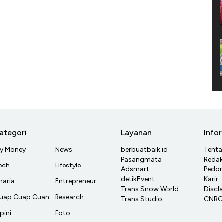
ategori
Layanan
Info
y Money
News
berbuatbaik.id
Tent
Pasangmata
Redak
ech
Lifestyle
Adsmart
Pedom
detikEvent
Karir
haria
Entrepreneur
Trans Snow World
Discl
uap Cuap Cuan
Research
Trans Studio
CNBC 
pini
Foto