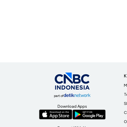
K
M
T
part of
S
Download Apps
C
O