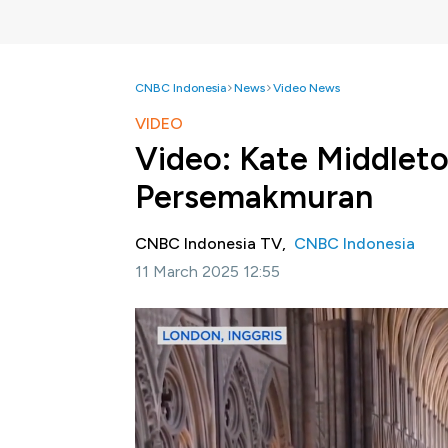
CNBC Indonesia
News
Video News
VIDEO
Video: Kate Middleto
Persemakmuran
CNBC Indonesia TV,
CNBC Indonesia
11 March 2025 12:55
Jakarta, CNBC Indonesia -
The Dutchess o
dan bergabung dengan keluarga kerajaan un
2025.
Simak informasi selengkapnya dalam program