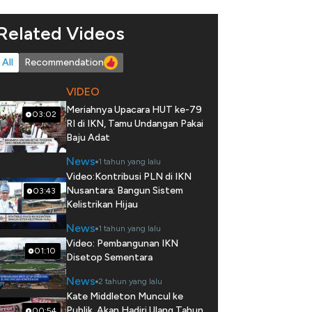
Related Videos
All
Recommendation
VIDEO
Meriahnya Upacara HUT ke-79
03:02
RI di IKN, Tamu Undangan Pakai
Baju Adat
News
1 tahun yang lalu
Video:Kontribusi PLN di IKN
Nusantara: Bangun Sistem
03:43
Kelistrikan Hijau
News
1 tahun yang lalu
Video: Pembangunan IKN
01:10
Disetop Sementara
News
2 tahun yang lalu
Kate Middleton Muncul ke
Publik, Akan Hadiri Ulang Tahun
00:54