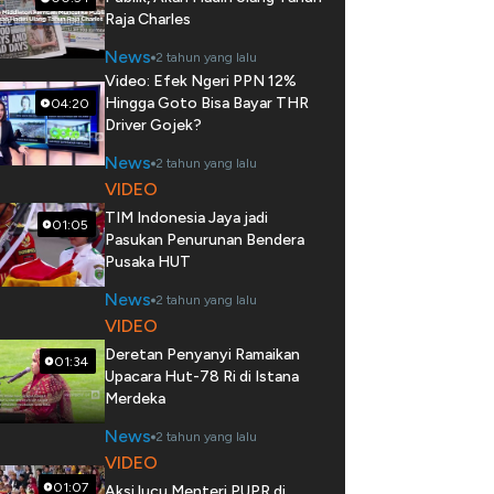
Raja Charles
News
2 tahun yang lalu
Video: Efek Ngeri PPN 12%
Hingga Goto Bisa Bayar THR
04:20
Driver Gojek?
News
2 tahun yang lalu
VIDEO
TIM Indonesia Jaya jadi
01:05
Pasukan Penurunan Bendera
Pusaka HUT
News
2 tahun yang lalu
VIDEO
Deretan Penyanyi Ramaikan
01:34
Upacara Hut-78 Ri di Istana
Merdeka
News
2 tahun yang lalu
VIDEO
01:07
Aksi lucu Menteri PUPR di