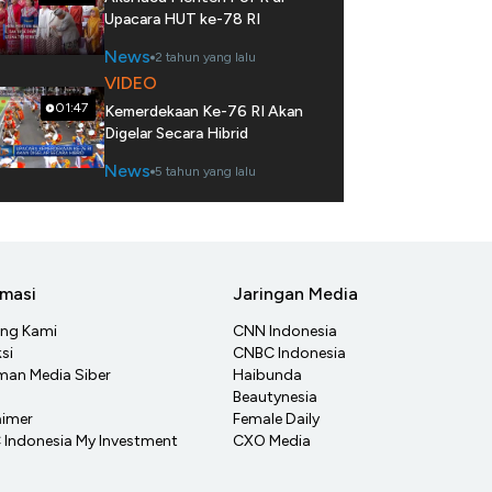
Upacara HUT ke-78 RI
News
2 tahun yang lalu
VIDEO
01:47
Kemerdekaan Ke-76 RI Akan
Digelar Secara Hibrid
News
5 tahun yang lalu
rmasi
Jaringan Media
ang Kami
CNN Indonesia
si
CNBC Indonesia
an Media Siber
Haibunda
Beautynesia
aimer
Female Daily
Indonesia My Investment
CXO Media