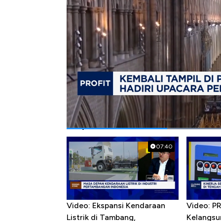
Bagikan:
#kate middleton
#upacara
#perayaan
Popular Videos
07:40
Video: Ekspansi Kendaraan
Video: P
Listrik di Tambang,
Kelangsu