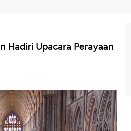
n Hadiri Upacara Perayaan
f Cambridge, Kate Middleton kembali muncul di publik
tuk merayakan hari persemakmuran pada Senin, 10 Maret
 Profit CNBC Indonesia (Selasa, 11/03/2025) berikut ini.