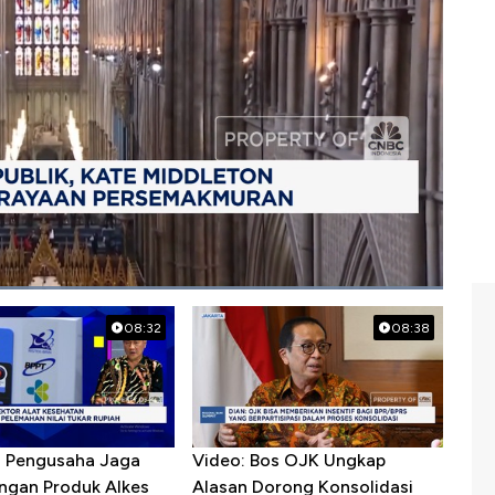
 persemakmuran
08:32
08:38
R Pengusaha Jaga
Video: Bos OJK Ungkap
ngan Produk Alkes
Alasan Dorong Konsolidasi