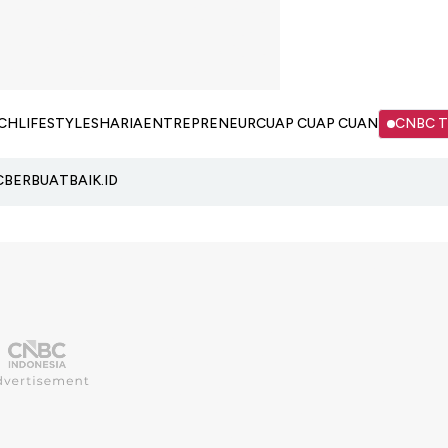
CH
LIFESTYLE
SHARIA
ENTREPRENEUR
CUAP CUAP CUAN
CNBC 
C
BERBUATBAIK.ID