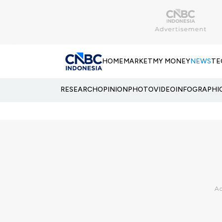
HOME
MARKET
MY MONEY
NEWS
TE
RESEARCH
OPINION
PHOTO
VIDEO
INFOGRAPHI