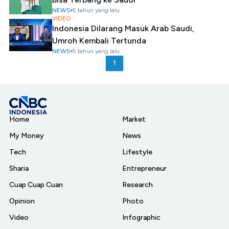
NEWS
5 tahun yang lalu
VIDEO
Indonesia Dilarang Masuk Arab Saudi,
Umroh Kembali Tertunda
NEWS
5 tahun yang lalu
1
Home
Market
My Money
News
Tech
Lifestyle
Sharia
Entrepreneur
Cuap Cuap Cuan
Research
Opinion
Photo
Video
Infographic