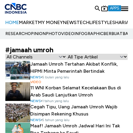
APPS
HOME
MARKET
MY MONEY
NEWS
TECH
LIFESTYLE
SHARIA
E
RESEARCH
OPINION
PHOTO
VIDEO
INFOGRAPHIC
BERBUATBAIK.
#jamaah umroh
Jamaah Umroh Tertahan Akibat Konflik,
HIPMI Minta Pemerintah Bertindak
NEWS
5 bulan yang lalu
VIDEO
11 WNI Korban Selamat Kecelakaan Bus di
Arab Saudi Lanjutkan Umroh
NEWS
1 tahun yang lalu
Cegah Tipu, Uang Jamaah Umroh Wajib
Disimpan Rekening Khusus
NEWS
5 tahun yang lalu
Maaf! Jamaah Umroh Jadwal Hari Ini Tak
Bisa Terbang ke Saudi