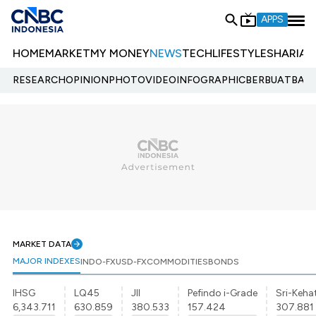
APPS
HOME
MARKET
MY MONEY
NEWS
TECH
LIFESTYLE
SHARIA
E
RESEARCH
OPINION
PHOTO
VIDEO
INFOGRAPHIC
BERBUATBAIK.
MARKET DATA
MAJOR INDEXES
INDO-FX
USD-FX
COMMODITIES
BONDS
IHSG
LQ45
JII
Pefindo i-Grade
Sri-Kehat
6,343.711
630.859
380.533
157.424
307.881