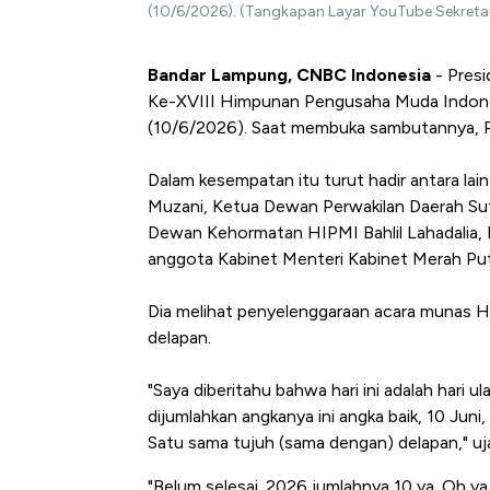
(10/6/2026). (Tangkapan Layar YouTube Sekretar
Bandar Lampung, CNBC Indonesia
- Pres
Ke-XVIII Himpunan Pengusaha Muda Indone
(10/6/2026). Saat membuka sambutannya, 
Dalam kesempatan itu turut hadir antara la
Muzani, Ketua Dewan Perwakilan Daerah Su
Dewan Kehormatan HIPMI Bahlil Lahadalia
anggota Kabinet Menteri Kabinet Merah Put
Dia melihat penyelenggaraan acara munas HI
delapan.
"Saya diberitahu bahwa hari ini adalah hari 
dijumlahkan angkanya ini angka baik, 10 Juni, 
Satu sama tujuh (sama dengan) delapan," u
"Belum selesai. 2026 jumlahnya 10 ya. Oh ya