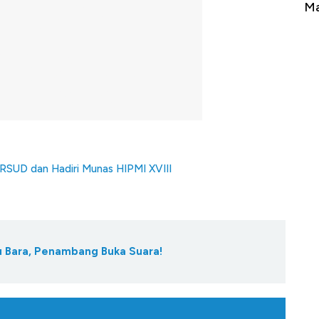
Tembaga Terbang ke Zona Berbahaya
Ma
RSUD dan Hadiri Munas HIPMI XVIII
tu Bara, Penambang Buka Suara!