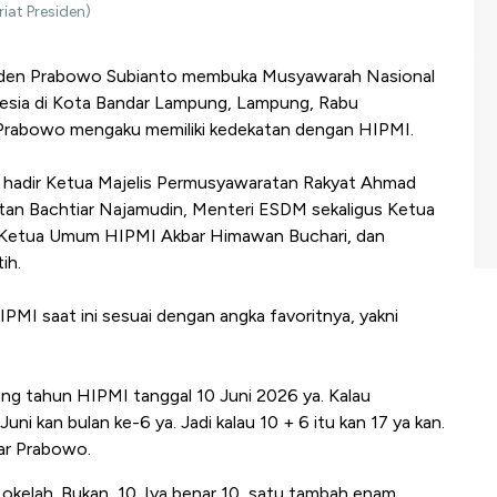
iat Presiden)
iden Prabowo Subianto membuka Musyawarah Nasional
sia di Kota Bandar Lampung, Lampung, Rabu
Prabowo mengaku memiliki kedekatan dengan HIPMI.
in hadir Ketua Majelis Permusyawaratan Rakyat Ahmad
tan Bachtiar Najamudin, Menteri ESDM sekaligus Ketua
, Ketua Umum HIPMI Akbar Himawan Buchari, dan
ih.
PMI saat ini sesuai dengan angka favoritnya, yakni
ulang tahun HIPMI tanggal 10 Juni 2026 ya. Kalau
Juni kan bulan ke-6 ya. Jadi kalau 10 + 6 itu kan 17 ya kan.
jar Prabowo.
 okelah. Bukan, 10. Iya benar 10, satu tambah enam