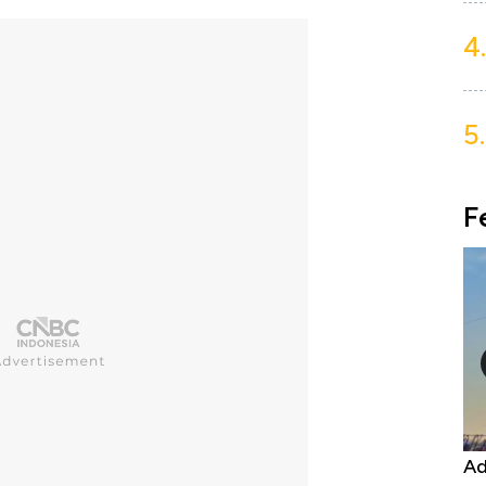
4.
5.
F
Kongo Tutup Keran Ekspor, Harga
Ad