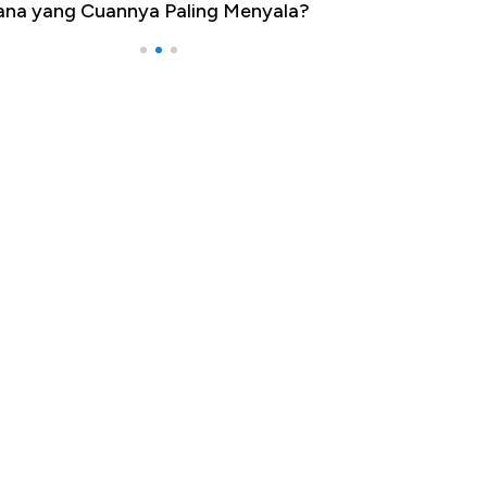
na yang Cuannya Paling Menyala?
Pengangguran Te