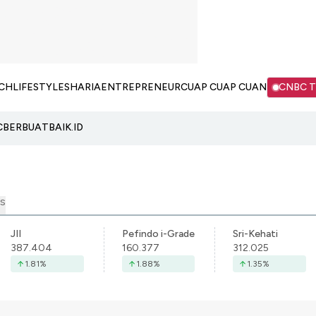
CH
LIFESTYLE
SHARIA
ENTREPRENEUR
CUAP CUAP CUAN
CNBC 
C
BERBUATBAIK.ID
S
JII
Pefindo i-Grade
Sri-Kehati
387.404
160.377
312.025
1.81
%
1.88
%
1.35
%