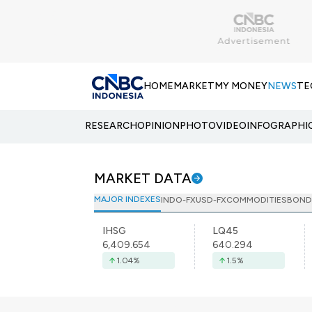
HOME
MARKET
MY MONEY
NEWS
TE
RESEARCH
OPINION
PHOTO
VIDEO
INFOGRAPHI
MARKET DATA
MAJOR INDEXES
INDO-FX
USD-FX
COMMODITIES
BOND
IHSG
LQ45
6,409.654
640.294
1.04
%
1.5
%