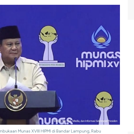
mbukaan Munas XVIII HIPMI di Bandar Lampung, Rabu