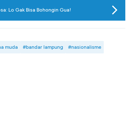
sa: Lo Gak Bisa Bohongin Gua!
ha muda
#bandar lampung
#nasionalisme