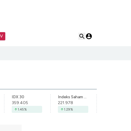
TV
IDX 30
Indeks Saham Syariah Indonesia
359.405
221.978
1.45
%
1.29
%