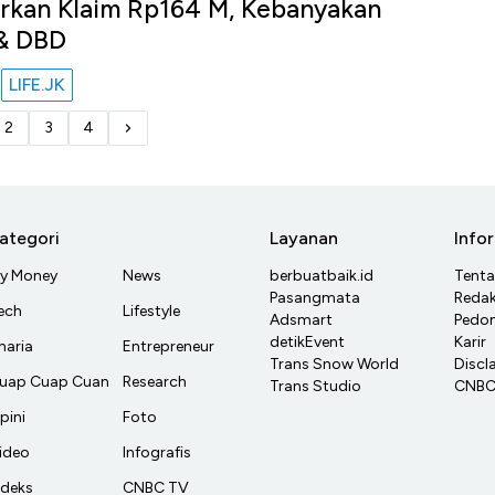
arkan Klaim Rp164 M, Kebanyakan
 & DBD
LIFE.JK
u
2
3
4
ategori
Layanan
Info
y Money
News
berbuatbaik.id
Tent
Pasangmata
Redak
ech
Lifestyle
Adsmart
Pedom
detikEvent
Karir
haria
Entrepreneur
Trans Snow World
Discl
uap Cuap Cuan
Research
Trans Studio
CNBC 
pini
Foto
ideo
Infografis
ndeks
CNBC TV