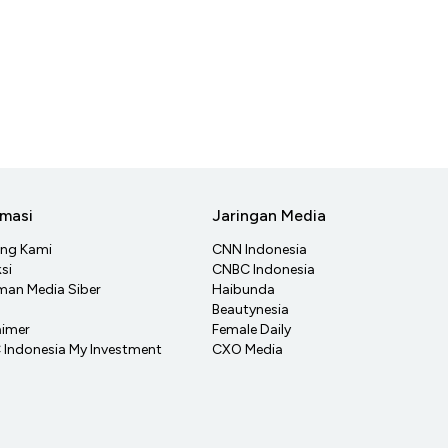
rmasi
Jaringan Media
ang Kami
CNN Indonesia
si
CNBC Indonesia
an Media Siber
Haibunda
Beautynesia
aimer
Female Daily
Indonesia My Investment
CXO Media