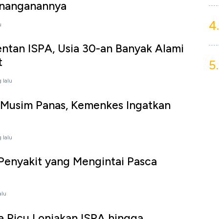
enanganannya
4.
u
ntan ISPA, Usia 30-an Banyak Alami
t
5.
 lalu
 Musim Panas, Kemenkes Ingatkan
 lalu
5 Penyakit yang Mengintai Pasca
alu
a Picu Lonjakan ISPA hingga