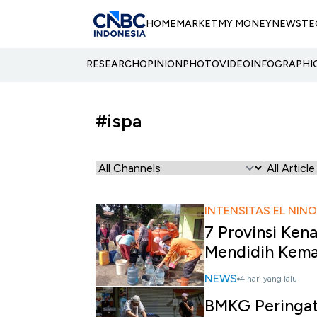
HOME
MARKET
MY MONEY
NEWS
TE
RESEARCH
OPINION
PHOTO
VIDEO
INFOGRAPHI
#ispa
INTENSITAS EL NIN
7 Provinsi Ken
Mendidih Kem
NEWS
4 hari yang lalu
BMKG Peringat