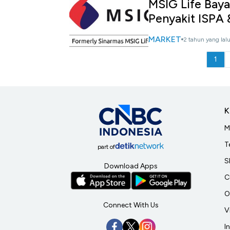
MSIG Life Bay
Penyakit ISPA
MARKET
2 tahun yang lal
1
K
M
T
part of
S
Download Apps
C
O
Connect With Us
V
I