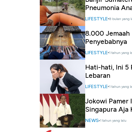
Pneumonia An
LIFESTYLE
8 bulan yang l
8.000 Jemaah H
Penyebabnya
LIFESTYLE
1 tahun yang l
Hati-hati, Ini 
Lebaran
LIFESTYLE
1 tahun yang l
Jokowi Pamer I
Singapura Aja 
NEWS
1 tahun yang lalu