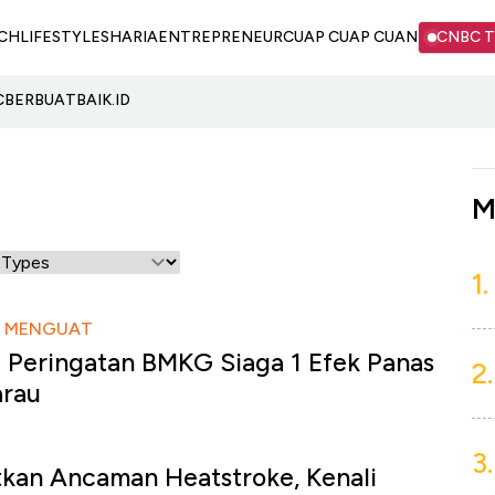
CH
LIFESTYLE
SHARIA
ENTREPRENEUR
CUAP CUAP CUAN
CNBC 
C
BERBUATBAIK.ID
M
1.
O MENGUAT
a Peringatan BMKG Siaga 1 Efek Panas
2.
arau
3.
kan Ancaman Heatstroke, Kenali