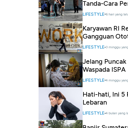
Tanda-Cara P
LIFESTYLE
6 hari yang lal
Karyawan RI Re
Gangguan Oto
LIFESTYLE
3 minggu yang
Jelang Puncak
Waspada ISPA
LIFESTYLE
4 minggu yang
Hati-hati, Ini 
Lebaran
LIFESTYLE
4 bulan yang l
Banjir Sumater