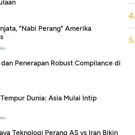
ulaan
4.
jata, "Nabi Perang" Amerika
s
5.
lalu
, dan Penerapan Robust Compliance di
Tempur Dunia: Asia Mulai Intip
lalu
iaya Teknologi Perang AS vs Iran Bikin