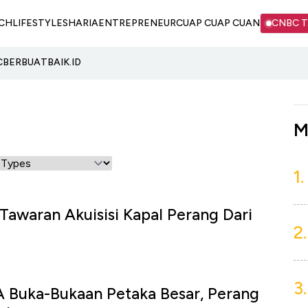
CH
LIFESTYLE
SHARIA
ENTREPRENEUR
CUAP CUAP CUAN
CNBC 
C
BERBUATBAIK.ID
M
1.
Tawaran Akuisisi Kapal Perang Dari
2.
3.
A Buka-Bukaan Petaka Besar, Perang