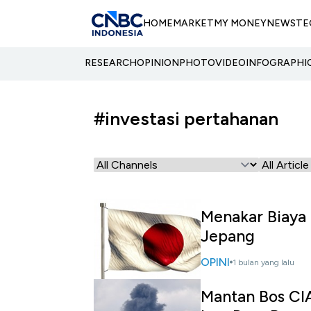
HOME
MARKET
MY MONEY
NEWS
TE
RESEARCH
OPINION
PHOTO
VIDEO
INFOGRAPHI
#investasi pertahanan
Menakar Biaya 
Jepang
OPINI
1 bulan yang lalu
Mantan Bos CI