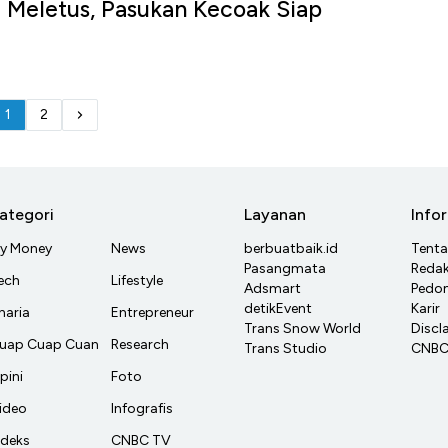
 Meletus, Pasukan Kecoak Siap
1
2
ategori
Layanan
Info
y Money
News
berbuatbaik.id
Tent
Pasangmata
Redak
ech
Lifestyle
Adsmart
Pedom
detikEvent
Karir
haria
Entrepreneur
Trans Snow World
Discl
uap Cuap Cuan
Research
Trans Studio
CNBC 
pini
Foto
ideo
Infografis
ndeks
CNBC TV