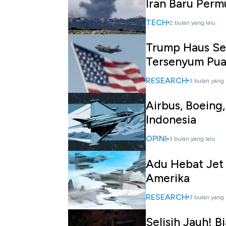
Iran Baru Perm
TECH
2 bulan yang lalu
Trump Haus Sen
Tersenyum Pua
RESEARCH
3 bulan yang 
Airbus, Boeing
Indonesia
OPINI
3 bulan yang lalu
Adu Hebat Jet 
Amerika
RESEARCH
3 bulan yang 
Selisih Jauh! B