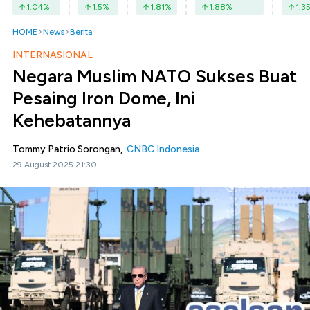
1.04
%
1.5
%
1.81
%
1.88
%
1.3
HOME
News
Berita
INTERNASIONAL
Negara Muslim NATO Sukses Buat
Pesaing Iron Dome, Ini
Kehebatannya
Tommy Patrio Sorongan,
CNBC Indonesia
29 August 2025 21:30