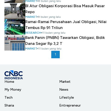
MARKET
8 bulan yang lalu
BI Atur Obligasi Korporasi Bisa Masuk Pasar
Repo
MARKET
9 bulan yang lalu
Ramai-Ramai Perusahaan Jual Obligasi, Nilai
Tembus Rp 91 Triliun
RESEARCH
11 bulan yang lalu
Bank Panin (PNBN) Tawarkan Obligasi, Bidik
Dana Segar Rp 3,2 T
MARKET
11 bulan yang lalu
1
Home
Market
My Money
News
Tech
Lifestyle
Sharia
Entrepreneur