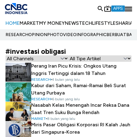
APPS
HOME
MARKET
MY MONEY
NEWS
TECH
LIFESTYLE
SHARIA
E
RESEARCH
OPINION
PHOTO
VIDEO
INFOGRAPHIC
BERBUATBAIK.
#investasi obligasi
Perang Iran Picu Krisis: Ongkos Utang
Inggris Tertinggi dalam 18 Tahun
RESEARCH
4 bulan yang lalu
Kabur dari Saham, Ramai-Ramai Beli Surat
Utang Purbaya
RESEARCH
6 bulan yang lalu
Nasabah Kelas Menengah Incar Reksa Dana
Saat Tren Suku Bunga Rendah
MARKET
8 bulan yang lalu
Miris Pasar Obligasi Korporasi RI Kalah Jauh
dari Singapura-Korea