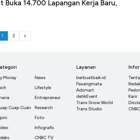
sit Buka 14.700 Lapangan Kerja Baru,
1
2
ategori
Layanan
Info
y Money
News
berbuatbaik.id
Tent
Pasangmata
Redak
ech
Lifestyle
Adsmart
Pedom
detikEvent
Karir
haria
Entrepreneur
Trans Snow World
Discl
uap Cuap Cuan
Research
Trans Studio
CNBC 
pini
Foto
ideo
Infografis
ndeks
CNBC TV