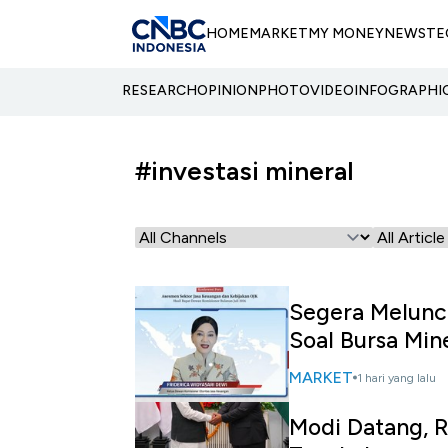
HOME
MARKET
MY MONEY
NEWS
TE
RESEARCH
OPINION
PHOTO
VIDEO
INFOGRAPHI
#investasi mineral
Segera Meluncu
Soal Bursa Min
MARKET
1 hari yang lalu
Modi Datang, RI