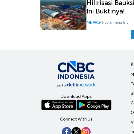
Hilirisasi Bauk
Ini Buktinya!
NEWS
6 bulan yang lalu
K
M
T
part of
S
Download Apps
C
O
Connect With Us
V
I