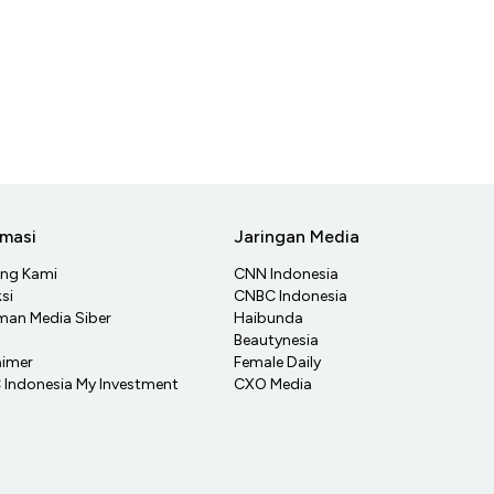
rmasi
Jaringan Media
ang Kami
CNN Indonesia
si
CNBC Indonesia
an Media Siber
Haibunda
Beautynesia
aimer
Female Daily
Indonesia My Investment
CXO Media