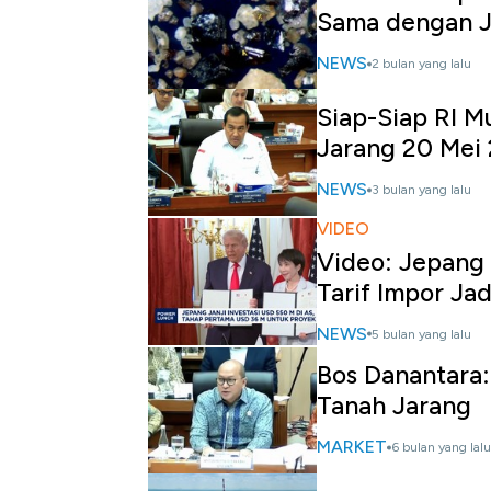
Sama dengan 
NEWS
2 bulan yang lalu
Siap-Siap RI M
Jarang 20 Mei
NEWS
3 bulan yang lalu
VIDEO
Video: Jepang 
Tarif Impor Ja
NEWS
5 bulan yang lalu
Bos Danantara:
Tanah Jarang
MARKET
6 bulan yang lalu