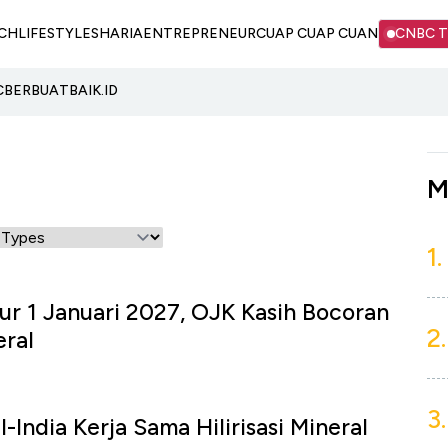
CH
LIFESTYLE
SHARIA
ENTREPRENEUR
CUAP CUAP CUAN
CNBC 
C
BERBUATBAIK.ID
M
1.
r 1 Januari 2027, OJK Kasih Bocoran
2.
eral
3.
-India Kerja Sama Hilirisasi Mineral