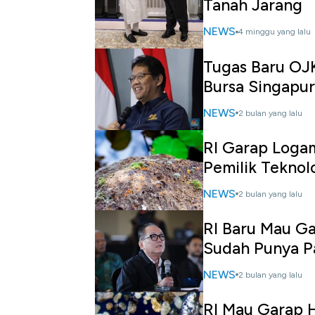
Tanah Jarang
NEWS
4 minggu yang lalu
Tugas Baru OJK
Bursa Singapur
NEWS
2 bulan yang lalu
RI Garap Logam
Pemilik Teknol
NEWS
2 bulan yang lalu
RI Baru Mau Ga
Sudah Punya P
NEWS
2 bulan yang lalu
RI Mau Garap H