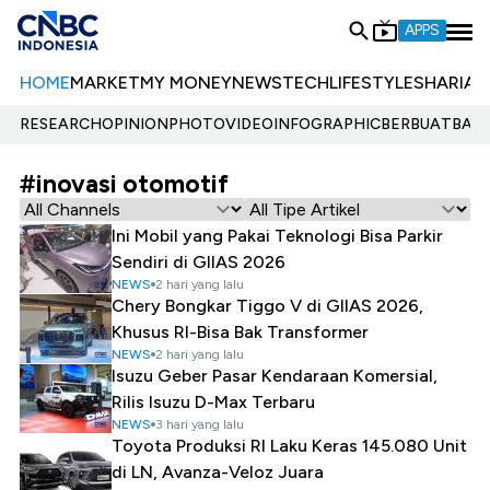
APPS
HOME
MARKET
MY MONEY
NEWS
TECH
LIFESTYLE
SHARIA
E
RESEARCH
OPINION
PHOTO
VIDEO
INFOGRAPHIC
BERBUATBAIK.
#inovasi otomotif
Ini Mobil yang Pakai Teknologi Bisa Parkir
Sendiri di GIIAS 2026
NEWS
2 hari yang lalu
Chery Bongkar Tiggo V di GIIAS 2026,
Khusus RI-Bisa Bak Transformer
NEWS
2 hari yang lalu
Isuzu Geber Pasar Kendaraan Komersial,
Rilis Isuzu D-Max Terbaru
NEWS
3 hari yang lalu
Toyota Produksi RI Laku Keras 145.080 Unit
di LN, Avanza-Veloz Juara