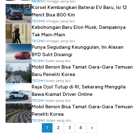
NEWS
1 minggu yang lalu
Korsel Kembangkan Baterai EV Baru, Isi 12
Menit Bisa 800 Km
TECH
2 minggu yang lalu
Kebohongan Baru Elon Musk, Dampaknya
Tak Main-Main
TECH
2 minggu yang lalu
Punya Segudang Keunggulan, Ini Alasan
BYD Sulit Disaingi
TECH
1 bulan yang lalu
Mobil Bensin Bisa Tamat Gara-Gara Temuan
Baru Peneliti Korea
TECH
1 bulan yang lalu
Raja Ojol Tutup di RI, Sekarang Menggila
Bawa Kiamat Driver Online
TECH
1 bulan yang lalu
Mobil Bensin Bisa Tamat Gara-Gara Temuan
Peneliti Korea
TECH
2 bulan yang lalu
1
2
3
4