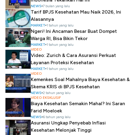
NEWS
7 bulan yang lalu
Tarif BPJS Kesehatan Mau Naik 2026, Ini
Alasannya
MARKET
1 tahun yang lalu
Ngeri! Ini Ancaman Besar Buat Dompet
Warga RI, Bisa Bikin Tekor
MARKET
1 tahun yang lalu
VIDEO
Video: Zurich & Cara Asuransi Perkuat
Layanan Proteksi Kesehatan
MARKET
1 tahun yang lalu
VIDEO
Kemenkes Soal Mahalnya Biaya Kesehatan &
Skema KRIS di BPJS Kesehatan
NEWS
2 tahun yang lalu
VIDEO EKSKLUSIF
Biaya Kesehatan Semakin Mahal? Ini Saran
Farid Moeloek
NEWS
6 tahun yang lalu
Asuransi Ungkap Penyebab Inflasi
Kesehatan Melonjak Tinggi