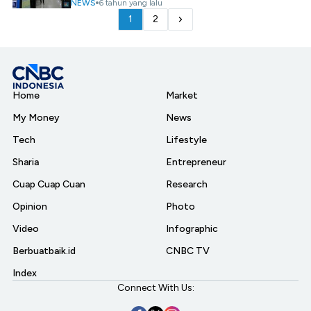
NEWS
6 tahun yang lalu
1
2
Home
Market
My Money
News
Tech
Lifestyle
Sharia
Entrepreneur
Cuap Cuap Cuan
Research
Opinion
Photo
Video
Infographic
Berbuatbaik.id
CNBC TV
Index
Connect With Us: