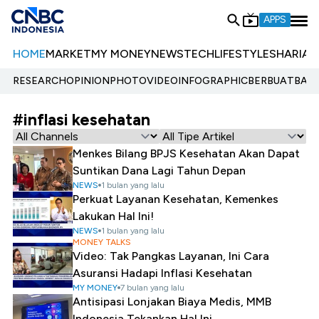
APPS
HOME
MARKET
MY MONEY
NEWS
TECH
LIFESTYLE
SHARIA
E
RESEARCH
OPINION
PHOTO
VIDEO
INFOGRAPHIC
BERBUATBAIK.
#inflasi kesehatan
Menkes Bilang BPJS Kesehatan Akan Dapat
Suntikan Dana Lagi Tahun Depan
NEWS
1 bulan yang lalu
Perkuat Layanan Kesehatan, Kemenkes
Lakukan Hal Ini!
NEWS
1 bulan yang lalu
MONEY TALKS
Video: Tak Pangkas Layanan, Ini Cara
Asuransi Hadapi Inflasi Kesehatan
MY MONEY
7 bulan yang lalu
Antisipasi Lonjakan Biaya Medis, MMB
Indonesia Tekankan Hal Ini