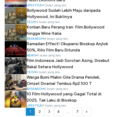
LIFESTYLE
3 bulan yang lalu
Bollywood Sudah Lebih Maju daripada
Hollywood, Ini Buktinya
TECH
3 bulan yang lalu
Korban Baru Perang Iran: Film Bollywood
hingga Wine Italia
RESEARCH
4 bulan yang lalu
Ramadan Effect! Okupansi Bioskop Anjlok
50%, Rilis Film Baru Ditunda
NEWS
5 bulan yang lalu
Film Indonesia Jadi Sorotan Asing, Disebut
Bakal Setara Hollywood
TECH
5 bulan yang lalu
Warga Bumi Makin Gila Drama Pendek,
Omzet Diramal Tembus Rp2.100 T
RESEARCH
5 bulan yang lalu
10 Film Hollywood yang Gagal Total di
2025, Tak Laku di Bioskop
LIFESTYLE
7 bulan yang lalu
1
2
3
4
...
7