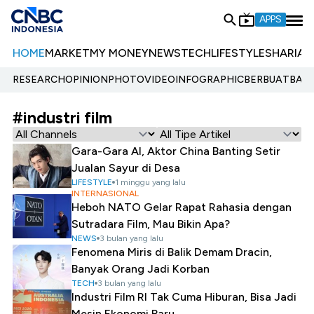
APPS
HOME
MARKET
MY MONEY
NEWS
TECH
LIFESTYLE
SHARIA
E
RESEARCH
OPINION
PHOTO
VIDEO
INFOGRAPHIC
BERBUATBAIK.
#industri film
Gara-Gara AI, Aktor China Banting Setir
Jualan Sayur di Desa
LIFESTYLE
1 minggu yang lalu
INTERNASIONAL
Heboh NATO Gelar Rapat Rahasia dengan
Sutradara Film, Mau Bikin Apa?
NEWS
3 bulan yang lalu
Fenomena Miris di Balik Demam Dracin,
Banyak Orang Jadi Korban
TECH
3 bulan yang lalu
Industri Film RI Tak Cuma Hiburan, Bisa Jadi
Mesin Ekonomi Baru