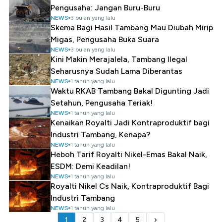
Pengusaha: Jangan Buru-Buru
NEWS
3 bulan yang lalu
Skema Bagi Hasil Tambang Mau Diubah Mirip
Migas, Pengusaha Buka Suara
NEWS
3 bulan yang lalu
Kini Makin Merajalela, Tambang Ilegal
Seharusnya Sudah Lama Diberantas
NEWS
1 tahun yang lalu
Waktu RKAB Tambang Bakal Digunting Jadi
Setahun, Pengusaha Teriak!
NEWS
1 tahun yang lalu
Kenaikan Royalti Jadi Kontraproduktif bagi
Industri Tambang, Kenapa?
NEWS
1 tahun yang lalu
Heboh Tarif Royalti Nikel-Emas Bakal Naik,
ESDM: Demi Keadilan!
NEWS
1 tahun yang lalu
Royalti Nikel Cs Naik, Kontraproduktif Bagi
Industri Tambang
NEWS
1 tahun yang lalu
1
2
3
4
5