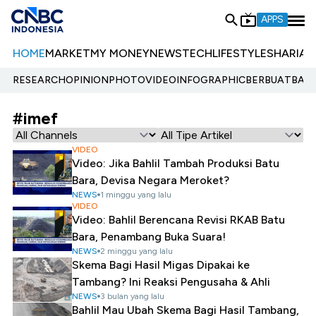
APPS
HOME
MARKET
MY MONEY
NEWS
TECH
LIFESTYLE
SHARIA
E
RESEARCH
OPINION
PHOTO
VIDEO
INFOGRAPHIC
BERBUATBAIK.
#imef
VIDEO
Video: Jika Bahlil Tambah Produksi Batu
Bara, Devisa Negara Meroket?
NEWS
1 minggu yang lalu
VIDEO
Video: Bahlil Berencana Revisi RKAB Batu
Bara, Penambang Buka Suara!
NEWS
2 minggu yang lalu
Skema Bagi Hasil Migas Dipakai ke
Tambang? Ini Reaksi Pengusaha & Ahli
NEWS
3 bulan yang lalu
Bahlil Mau Ubah Skema Bagi Hasil Tambang,