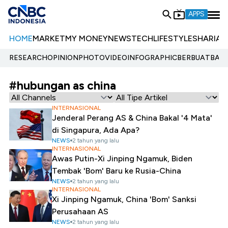
APPS
HOME
MARKET
MY MONEY
NEWS
TECH
LIFESTYLE
SHARIA
E
RESEARCH
OPINION
PHOTO
VIDEO
INFOGRAPHIC
BERBUATBAIK.
#hubungan as china
INTERNASIONAL
Jenderal Perang AS & China Bakal '4 Mata'
di Singapura, Ada Apa?
NEWS
2 tahun yang lalu
INTERNASIONAL
Awas Putin-Xi Jinping Ngamuk, Biden
Tembak 'Bom' Baru ke Rusia-China
NEWS
2 tahun yang lalu
INTERNASIONAL
Xi Jinping Ngamuk, China 'Bom' Sanksi
Perusahaan AS
NEWS
2 tahun yang lalu