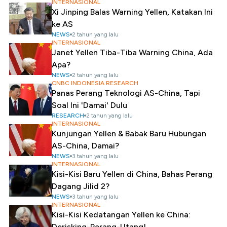
INTERNASIONAL
Xi Jinping Balas Warning Yellen, Katakan Ini
ke AS
NEWS
2 tahun yang lalu
INTERNASIONAL
Janet Yellen Tiba-Tiba Warning China, Ada
Apa?
NEWS
2 tahun yang lalu
CNBC INDONESIA RESEARCH
Panas Perang Teknologi AS-China, Tapi
Soal Ini 'Damai' Dulu
RESEARCH
2 tahun yang lalu
INTERNASIONAL
Kunjungan Yellen & Babak Baru Hubungan
AS-China, Damai?
NEWS
3 tahun yang lalu
INTERNASIONAL
Kisi-Kisi Baru Yellen di China, Bahas Perang
Dagang Jilid 2?
NEWS
3 tahun yang lalu
INTERNASIONAL
Kisi-Kisi Kedatangan Yellen ke China:
Derisking-Perang-Utang!