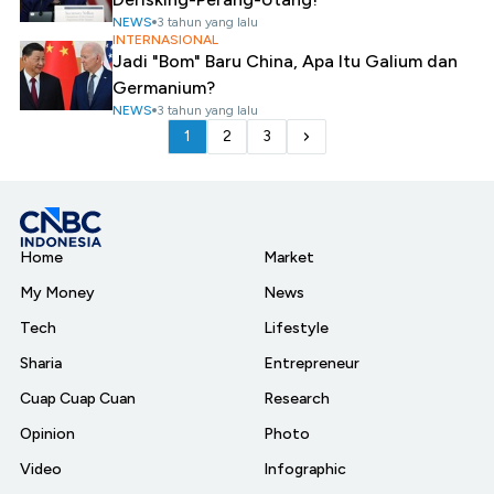
NEWS
3 tahun yang lalu
INTERNASIONAL
Jadi "Bom" Baru China, Apa Itu Galium dan
Germanium?
NEWS
3 tahun yang lalu
1
2
3
Home
Market
My Money
News
Tech
Lifestyle
Sharia
Entrepreneur
Cuap Cuap Cuan
Research
Opinion
Photo
Video
Infographic