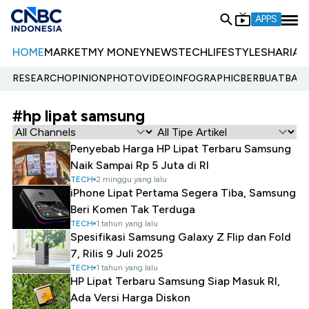
APPS
HOME
MARKET
MY MONEY
NEWS
TECH
LIFESTYLE
SHARIA
E
RESEARCH
OPINION
PHOTO
VIDEO
INFOGRAPHIC
BERBUATBAIK.
#hp lipat samsung
Penyebab Harga HP Lipat Terbaru Samsung
Naik Sampai Rp 5 Juta di RI
TECH
2 minggu yang lalu
iPhone Lipat Pertama Segera Tiba, Samsung
Beri Komen Tak Terduga
TECH
1 tahun yang lalu
Spesifikasi Samsung Galaxy Z Flip dan Fold
7, Rilis 9 Juli 2025
TECH
1 tahun yang lalu
HP Lipat Terbaru Samsung Siap Masuk RI,
Ada Versi Harga Diskon