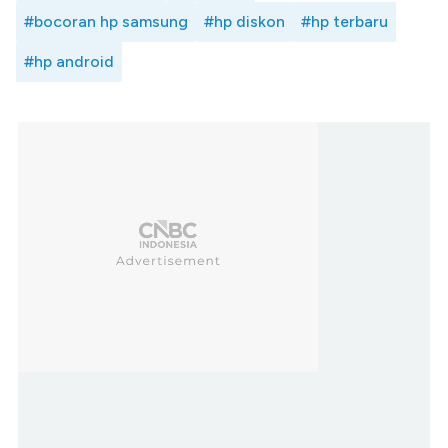
#bocoran hp samsung
#hp diskon
#hp terbaru
#hp android