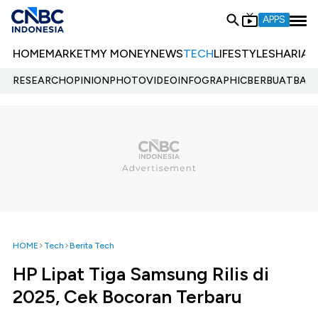
APPS
HOME
MARKET
MY MONEY
NEWS
TECH
LIFESTYLE
SHARIA
E
RESEARCH
OPINION
PHOTO
VIDEO
INFOGRAPHIC
BERBUATBAIK.
HOME
Tech
Berita Tech
HP Lipat Tiga Samsung Rilis di
2025, Cek Bocoran Terbaru