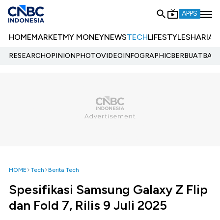
APPS
HOME
MARKET
MY MONEY
NEWS
TECH
LIFESTYLE
SHARIA
E
RESEARCH
OPINION
PHOTO
VIDEO
INFOGRAPHIC
BERBUATBAIK.
HOME
Tech
Berita Tech
Spesifikasi Samsung Galaxy Z Flip
dan Fold 7, Rilis 9 Juli 2025