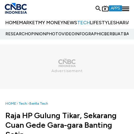
APPS
HOME
MARKET
MY MONEY
NEWS
TECH
LIFESTYLE
SHARIA
E
RESEARCH
OPINION
PHOTO
VIDEO
INFOGRAPHIC
BERBUATBAIK.
HOME
Tech
Berita Tech
Raja HP Gulung Tikar, Sekarang
Cuan Gede Gara-gara Banting