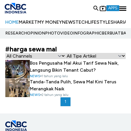
APPS
HOME
MARKET
MY MONEY
NEWS
TECH
LIFESTYLE
SHARIA
E
RESEARCH
OPINION
PHOTO
VIDEO
INFOGRAPHIC
BERBUATBAIK.
#harga sewa mal
Bos Pengusaha Mal Akui Tarif Sewa Naik,
Langsung Bikin Tenant Cabut?
NEWS
1 tahun yang lalu
Tanda-Tanda Pulih, Sewa Mal Kini Terus
Merangkak Naik
NEWS
2 tahun yang lalu
1