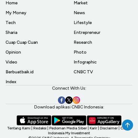
Home
Market
My Money
News
Tech
Lifestyle
Sharia
Entrepreneur
Cuap Cuap Cuan
Research
Opinion
Photo
Video
Infographic
Berbuatbaik.id
CNBC TV
Index
Connect With Us:
Download aplikasi CNBC Indonesia:
Tentang Kami
|
Redaksi
|
Pedoman Media Siber
|
Karir
|
Disclaimer
|
CNBC
Indonesia My Investment