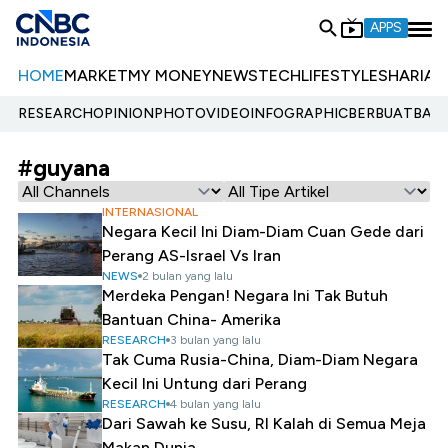
APPS
HOME
MARKET
MY MONEY
NEWS
TECH
LIFESTYLE
SHARIA
E
RESEARCH
OPINION
PHOTO
VIDEO
INFOGRAPHIC
BERBUATBAIK.
#guyana
INTERNASIONAL
Negara Kecil Ini Diam-Diam Cuan Gede dari
Perang AS-Israel Vs Iran
NEWS
2 bulan yang lalu
Merdeka Pengan! Negara Ini Tak Butuh
Bantuan China- Amerika
RESEARCH
3 bulan yang lalu
Tak Cuma Rusia-China, Diam-Diam Negara
Kecil Ini Untung dari Perang
RESEARCH
4 bulan yang lalu
Dari Sawah ke Susu, RI Kalah di Semua Meja
Makan Dunia